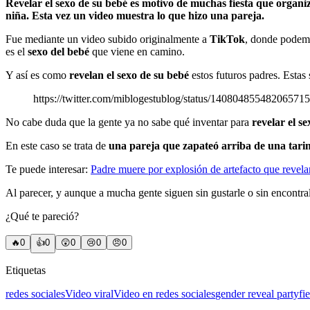
Revelar el sexo de su bebé es motivo de muchas fiesta que organi
niña. Esta vez un video muestra lo que hizo una pareja.
Fue mediante un video subido originalmente a
TikTok
, donde podemo
es el
sexo del bebé
que viene en camino.
Y así es como
revelan el sexo de su bebé
estos futuros padres. Estas
https://twitter.com/miblogestublog/status/14080485548206571
No cabe duda que la gente ya no sabe qué inventar para
revelar el se
En este caso se trata de
una pareja que zapateó arriba de una tari
Te puede interesar:
Padre muere por explosión de artefacto que revela
Al parecer, y aunque a mucha gente siguen sin gustarle o sin encontral
¿Qué te pareció?
🔥
0
👍
0
😲
0
😢
0
😠
0
Etiquetas
redes sociales
Video viral
Video en redes sociales
gender reveal party
fi