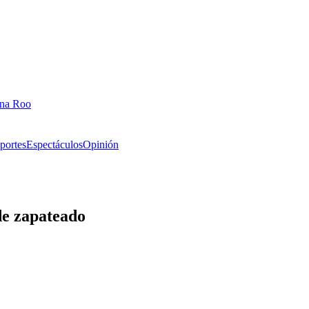
ana Roo
portes
Espectáculos
Opinión
de zapateado