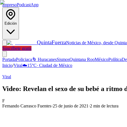
Impreso
Podcast
App
Edición
Quinta
Fuerza
Noticias de México, desde Quint
Suscríbete gratis
Portada
Policiaca
🌀 Huracanes
Sismos
Quintana Roo
México
Política
De
Inicio
/
Viral
☁️
15
°C
·
Ciudad de México
Viral
Video: Revelan el sexo de su bebé a ritmo 
F
Fernando Carrasco Fuentes
·
25 de junio de 2021
·
2
min de lectura