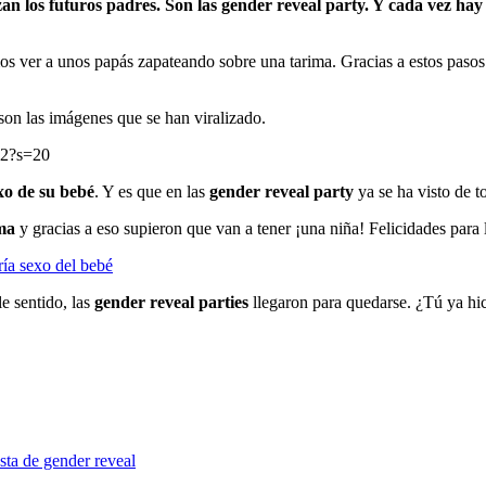
zan los futuros padres. Son las gender reveal party. Y cada vez ha
s ver a unos papás zapateando sobre una tarima. Gracias a estos pasos d
 son las imágenes que se han viralizado.
52?s=20
xo de su bebé
. Y es que en las
gender reveal party
ya se ha visto de t
ma
y gracias a eso supieron que van a tener ¡una niña! Felicidades para la
ría sexo del bebé
e sentido, las
gender reveal parties
llegaron para quedarse. ¿Tú ya hic
esta de gender reveal