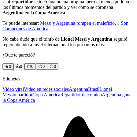
si al
repartidor
le tocó una buena propina, pero al menos pudo ver
los últimos momentos del partido y ver cómo se coronaba
Argentina
en la
Copa América
.
Te puede interesar:
Messi y Argentina rompen el maleficio… Son
Campeones de América
No cabe duda que el trinfo de L
ionel Messi
y
Argentina
seguiré
repercutiendo a nivel internacional los próximos días.
¿Qué te pareció?
🔥
0
👍
0
😲
0
😢
0
😠
0
Etiquetas
Video viral
Video en redes sociales
Argentina
Brasil
Lionel
Messi
repartidor
Copa América
Repartidor de comida
Argentina gana
la Copa América