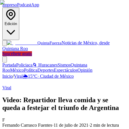
Impreso
Podcast
App
Edición
Noticias de México, desde
Quinta
Fuerza
Quintana Roo
Suscríbete gratis
Portada
Policiaca
🌀 Huracanes
Sismos
Quintana
Roo
México
Política
Deportes
Espectáculos
Opinión
Inicio
/
Viral
🌦️
15
°C
·
Ciudad de México
Viral
Video: Repartidor lleva comida y se
queda a festejar el triunfo de Argentina
F
Fernando Carrasco Fuentes
·
11 de julio de 2021
·
2
min de lectura