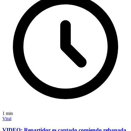
1
min
Viral
VIDEO: Repartidor es captado comiendo rebanada