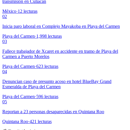
transmisión en Culiacán
México
·
12
lecturas
02
Inicia paro laboral en Complejo Mayakoba en Playa del Carmen
Playa del Carmen
·
1,998
lecturas
03
Fallece trabajador de Xcaret en accidente en tramo de Playa del
Carmen a Puerto Morelos
Playa del Carmen
·
623
lecturas
04
Denuncian caso de presunto acoso en hotel BlueBay Grand
Esmeralda de Playa del Carmen
Playa del Carmen
·
596
lecturas
05
Reportan a 23 personas desaparecidas en Quintana Roo
Quintana Roo
·
421
lecturas