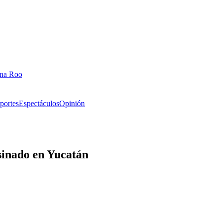
ana Roo
portes
Espectáculos
Opinión
esinado en Yucatán