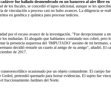
cadáver fue hallado desmembrado en un basurero al aire libre en
ud de los fiscales, se concedió el lapso adicional, aunque se les apercib
cia de vinculación a proceso casi no hubo avances. La diligencia se rea
eritos en genética y química para procesar indicios.
midad por el escaso avance de la investigación. "Fue decepcionante a mor
lir los multarían. El abogado que habíamos contratado nos cobró, pero 
ar la presencia asquerosa del ‘IMPUTADO’ asesino de mi hermano, el cu
ermano decidió rentarle un cuarto al amigo de su amigo", añadió. El cad
iciembre de 2017.
o craneoencefálico ocasionado por un objeto contundente. El cuerpo f
Geded, pretendió quemarlo para borrar evidencias. El sujeto fue vinc
n el fraccionamiento Jardines del Norte.