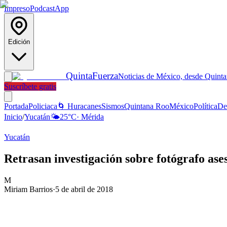
Impreso
Podcast
App
Edición
Quinta
Fuerza
Noticias de México, desde Quint
Suscríbete gratis
Portada
Policiaca
🌀 Huracanes
Sismos
Quintana Roo
México
Política
De
Inicio
/
Yucatán
🌤️
25
°C
·
Mérida
Yucatán
Retrasan investigación sobre fotógrafo as
M
Miriam Barrios
·
5 de abril de 2018