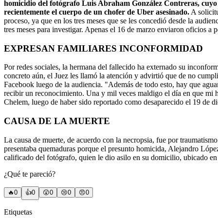
homicidio del fotógrafo Luis Abraham González Contreras, cuyo 
recientemente el cuerpo de un chofer de Uber asesinado.
A solicit
proceso, ya que en los tres meses que se les concedió desde la audien
tres meses para investigar. Apenas el 16 de marzo enviaron oficios a p
EXPRESAN FAMILIARES INCONFORMIDAD
Por redes sociales, la hermana del fallecido ha externado su inconfor
concreto aún, el Juez les llamó la atención y advirtió que de no cump
Facebook luego de la audiencia. "Además de todo esto, hay que aguant
recibir un reconocimiento. Una y mil veces maldigo el día en que mi h
Chelem, luego de haber sido reportado como desaparecido el 19 de d
CAUSA DE LA MUERTE
La causa de muerte, de acuerdo con la necropsia, fue por traumatism
presentaba quemaduras porque el presunto homicida, Alejandro López 
calificado del fotógrafo, quien le dio asilo en su domicilio, ubicado e
¿Qué te pareció?
🔥
0
👍
0
😲
0
😢
0
😠
0
Etiquetas