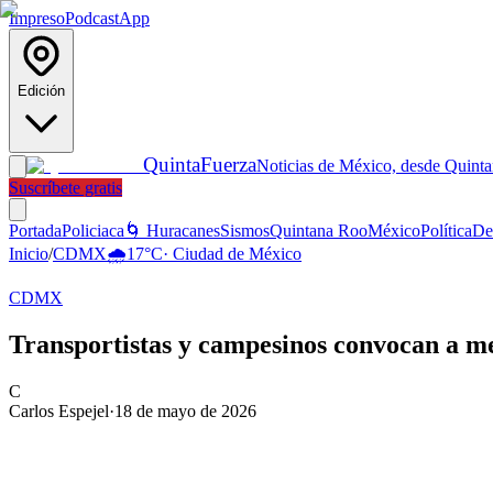
Impreso
Podcast
App
Edición
Quinta
Fuerza
Noticias de México, desde Quint
Suscríbete gratis
Portada
Policiaca
🌀 Huracanes
Sismos
Quintana Roo
México
Política
De
Inicio
/
CDMX
🌧️
17
°C
·
Ciudad de México
CDMX
Transportistas y campesinos convocan a
C
Carlos Espejel
·
18 de mayo de 2026