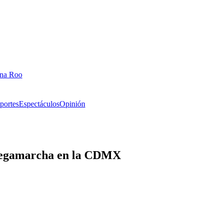
ana Roo
portes
Espectáculos
Opinión
 megamarcha en la CDMX