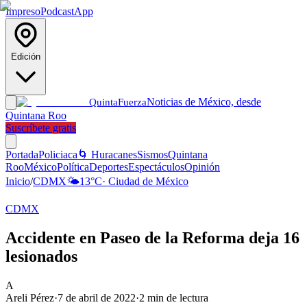
Impreso
Podcast
App
Edición
Noticias de México, desde
Quinta
Fuerza
Quintana Roo
Suscríbete gratis
Portada
Policiaca
🌀 Huracanes
Sismos
Quintana
Roo
México
Política
Deportes
Espectáculos
Opinión
Inicio
/
CDMX
🌤️
13
°C
·
Ciudad de México
CDMX
Accidente en Paseo de la Reforma deja 16
lesionados
A
Areli Pérez
·
7 de abril de 2022
·
2
min de lectura