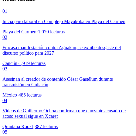
01
Inicia paro laboral en Complejo Mayakoba en Playa del Carmen
Playa del Carmen
·
1,979
lecturas
02
Fracasa manifestación contra Aguakan; se exhibe desgaste del
discurso político para 2027
Cancún
·
1,919
lecturas
03
Asesinan al creador de contenido César Gastélum durante
transmisión en Culiacán
México
·
485
lecturas
04
Videos de Guillermo Ochoa confirman que danzante acusado de
acoso sexual sigue en Xcaret
Quintana Roo
·
1,387
lecturas
05