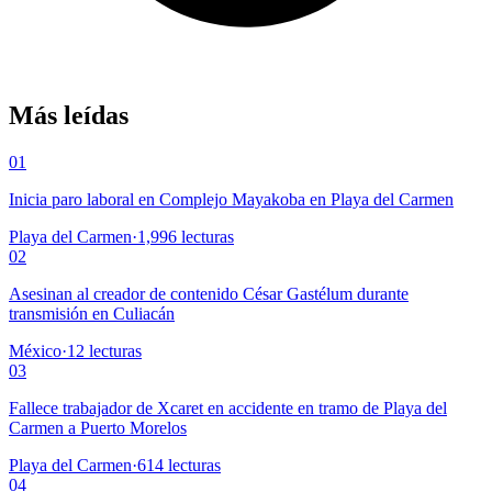
Más leídas
01
Inicia paro laboral en Complejo Mayakoba en Playa del Carmen
Playa del Carmen
·
1,996
lecturas
02
Asesinan al creador de contenido César Gastélum durante
transmisión en Culiacán
México
·
12
lecturas
03
Fallece trabajador de Xcaret en accidente en tramo de Playa del
Carmen a Puerto Morelos
Playa del Carmen
·
614
lecturas
04