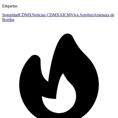
Etiquetas
Seguridad
CDMX
Noticias CDMX
AICM
Viva Aerobus
Amenaza de
Bomba