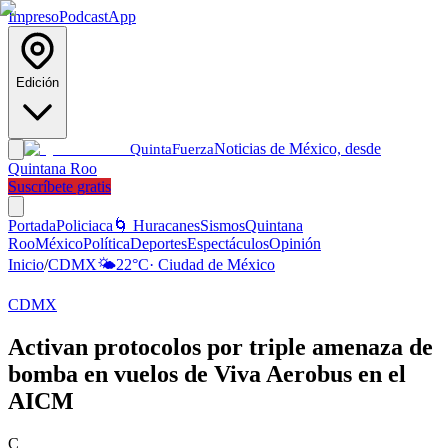
Impreso
Podcast
App
Edición
Noticias de México, desde
Quinta
Fuerza
Quintana Roo
Suscríbete gratis
Portada
Policiaca
🌀 Huracanes
Sismos
Quintana
Roo
México
Política
Deportes
Espectáculos
Opinión
Inicio
/
CDMX
🌤️
22
°C
·
Ciudad de México
CDMX
Activan protocolos por triple amenaza de
bomba en vuelos de Viva Aerobus en el
AICM
C