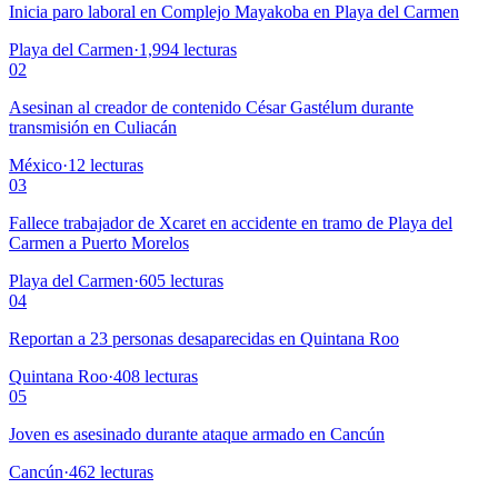
Inicia paro laboral en Complejo Mayakoba en Playa del Carmen
Playa del Carmen
·
1,994
lecturas
02
Asesinan al creador de contenido César Gastélum durante
transmisión en Culiacán
México
·
12
lecturas
03
Fallece trabajador de Xcaret en accidente en tramo de Playa del
Carmen a Puerto Morelos
Playa del Carmen
·
605
lecturas
04
Reportan a 23 personas desaparecidas en Quintana Roo
Quintana Roo
·
408
lecturas
05
Joven es asesinado durante ataque armado en Cancún
Cancún
·
462
lecturas