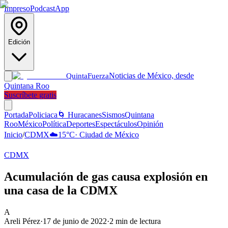
Impreso
Podcast
App
Edición
Noticias de México, desde
Quinta
Fuerza
Quintana Roo
Suscríbete gratis
Portada
Policiaca
🌀 Huracanes
Sismos
Quintana
Roo
México
Política
Deportes
Espectáculos
Opinión
Inicio
/
CDMX
☁️
15
°C
·
Ciudad de México
CDMX
Acumulación de gas causa explosión en
una casa de la CDMX
A
Areli Pérez
·
17 de junio de 2022
·
2
min de lectura