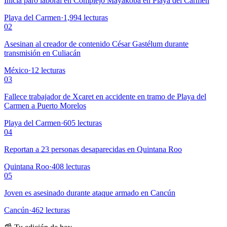
Inicia paro laboral en Complejo Mayakoba en Playa del Carmen
Playa del Carmen
·
1,994
lecturas
02
Asesinan al creador de contenido César Gastélum durante
transmisión en Culiacán
México
·
12
lecturas
03
Fallece trabajador de Xcaret en accidente en tramo de Playa del
Carmen a Puerto Morelos
Playa del Carmen
·
605
lecturas
04
Reportan a 23 personas desaparecidas en Quintana Roo
Quintana Roo
·
408
lecturas
05
Joven es asesinado durante ataque armado en Cancún
Cancún
·
462
lecturas