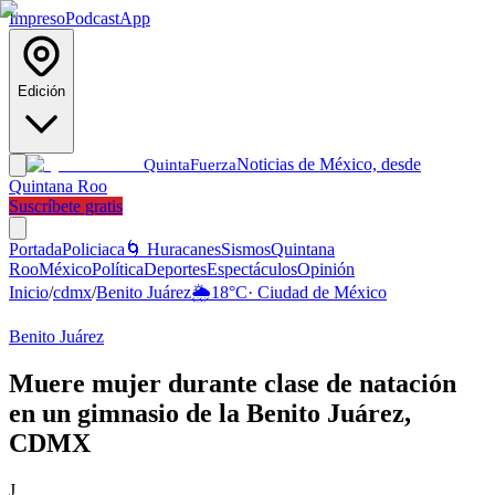
Impreso
Podcast
App
Edición
Noticias de México, desde
Quinta
Fuerza
Quintana Roo
Suscríbete gratis
Portada
Policiaca
🌀 Huracanes
Sismos
Quintana
Roo
México
Política
Deportes
Espectáculos
Opinión
Inicio
/
cdmx
/
Benito Juárez
🌦️
18
°C
·
Ciudad de México
Benito Juárez
Muere mujer durante clase de natación
en un gimnasio de la Benito Juárez,
CDMX
J