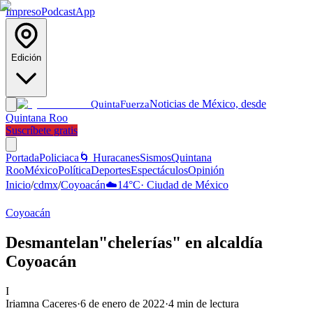
Impreso
Podcast
App
Edición
Noticias de México, desde
Quinta
Fuerza
Quintana Roo
Suscríbete gratis
Portada
Policiaca
🌀 Huracanes
Sismos
Quintana
Roo
México
Política
Deportes
Espectáculos
Opinión
Inicio
/
cdmx
/
Coyoacán
☁️
14
°C
·
Ciudad de México
Coyoacán
Desmantelan"chelerías" en alcaldía
Coyoacán
I
Iriamna Caceres
·
6 de enero de 2022
·
4
min de lectura