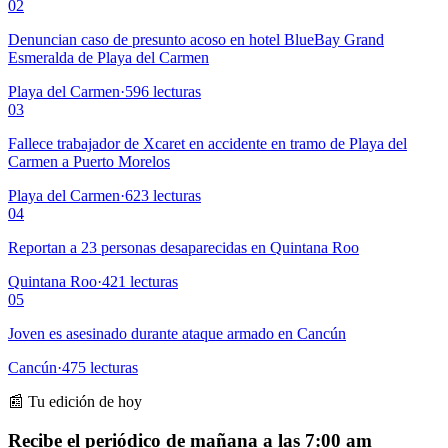
02
Denuncian caso de presunto acoso en hotel BlueBay Grand
Esmeralda de Playa del Carmen
Playa del Carmen
·
596
lecturas
03
Fallece trabajador de Xcaret en accidente en tramo de Playa del
Carmen a Puerto Morelos
Playa del Carmen
·
623
lecturas
04
Reportan a 23 personas desaparecidas en Quintana Roo
Quintana Roo
·
421
lecturas
05
Joven es asesinado durante ataque armado en Cancún
Cancún
·
475
lecturas
📰 Tu edición de hoy
Recibe el periódico de mañana a las 7:00 am