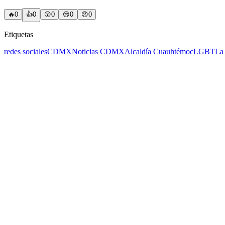
🔥
0
👍
0
😲
0
😢
0
😠
0
Etiquetas
redes sociales
CDMX
Noticias CDMX
Alcaldía Cuauhtémoc
LGBT
La