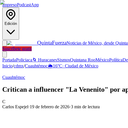
Impreso
Podcast
App
Edición
Quinta
Fuerza
Noticias de México, desde Quint
Suscríbete gratis
Portada
Policiaca
🌀 Huracanes
Sismos
Quintana Roo
México
Política
De
Inicio
/
cdmx
/
Cuauhtémoc
🌦️
16
°C
·
Ciudad de México
Cuauhtémoc
Critican a influencer "La Venenito" por 
C
Carlos Espejel
·
19 de febrero de 2026
·
3
min de lectura