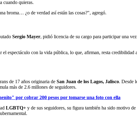
ja cuando quieras.
na broma… ¿o de verdad así están las cosas?", agregó.
iputado
Sergio Mayer
, pidió licencia de su cargo para participar una ve
l espectáculo con la vida pública, lo que, afirman, resta credibilidad a 
trans de 17 años originaria de
San Juan de los Lagos, Jalisco
. Desde l
mula más de 2.6 millones de seguidores.
nenito" por cobrar 200 pesos por tomarse una foto con ella
dad
LGBTQ+
y de sus seguidores, su figura también ha sido motivo de 
gubernamental.