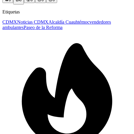
Etiquetas
CDMX
Noticias CDMX
Alcaldía Cuauhtémoc
vendedores
ambulantes
Paseo de la Reforma