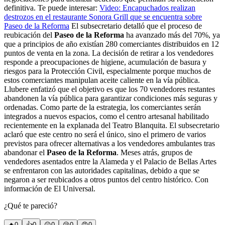
definitiva. Te puede interesar:
Video: Encapuchados realizan
destrozos en el restaurante Sonora Grill que se encuentra sobre
Paseo de la Reforma
El subsecretario detalló que el proceso de
reubicación del
Paseo de la Reforma
ha avanzado más del 70%, ya
que a principios de año existían 280 comerciantes distribuidos en 12
puntos de venta en la zona. La decisión de retirar a los vendedores
responde a preocupaciones de higiene, acumulación de basura y
riesgos para la Protección Civil, especialmente porque muchos de
estos comerciantes manipulan aceite caliente en la vía pública.
Llubere enfatizó que el objetivo es que los 70 vendedores restantes
abandonen la vía pública para garantizar condiciones más seguras y
ordenadas. Como parte de la estrategia, los comerciantes serán
integrados a nuevos espacios, como el centro artesanal habilitado
recientemente en la explanada del Teatro Blanquita. El subsecretario
aclaró que este centro no será el único, sino el primero de varios
previstos para ofrecer alternativas a los vendedores ambulantes tras
abandonar el
Paseo de la Reforma
. Meses atrás, grupos de
vendedores asentados entre la Alameda y el Palacio de Bellas Artes
se enfrentaron con las autoridades capitalinas, debido a que se
negaron a ser reubicados a otros puntos del centro histórico. Con
información de El Universal.
¿Qué te pareció?
🔥
0
👍
0
😲
0
😢
0
😠
0