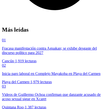
Más leídas
01
Fracasa manifestación contra Aguakan; se exhibe desgaste del
discurso político para 2027
Cancún
·
1,919
lecturas
02
Inicia paro laboral en Complejo Mayakoba en Playa del Carmen
Playa del Carmen
·
1,979
lecturas
03
Videos de Guillermo Ochoa confirman que danzante acusado de
acoso sexual sigue en Xcaret
Quintana Roo
·
1,387
lecturas