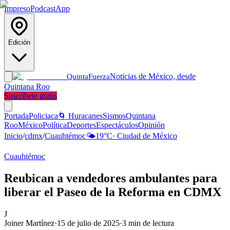
Impreso
Podcast
App
Edición
Noticias de México, desde
Quinta
Fuerza
Quintana Roo
Suscríbete gratis
Portada
Policiaca
🌀 Huracanes
Sismos
Quintana
Roo
México
Política
Deportes
Espectáculos
Opinión
Inicio
/
cdmx
/
Cuauhtémoc
🌤️
19
°C
·
Ciudad de México
Cuauhtémoc
Reubican a vendedores ambulantes para
liberar el Paseo de la Reforma en CDMX
J
Joiner Martínez
·
15 de julio de 2025
·
3
min de lectura