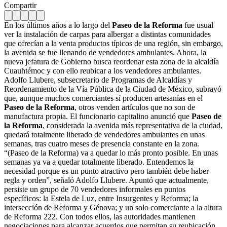
Compartir
En los últimos años a lo largo del
Paseo de la Reforma
fue usual
ver la instalación de carpas para albergar a distintas comunidades
que ofrecían a la venta productos típicos de una región, sin embargo,
la avenida se fue llenando de vendedores ambulantes. Ahora, la
nueva jefatura de Gobierno busca reordenar esta zona de la alcaldía
Cuauhtémoc y con ello reubicar a los vendedores ambulantes.
Adolfo Llubere, subsecretario de Programas de Alcaldías y
Reordenamiento de la Vía Pública de la Ciudad de México, subrayó
que, aunque muchos comerciantes sí producen artesanías en el
Paseo de la Reforma
, otros venden artículos que no son de
manufactura propia. El funcionario capitalino anunció que
Paseo de
la Reforma
, considerada la avenida más representativa de la ciudad,
quedará totalmente liberado de vendedores ambulantes en unas
semanas, tras cuatro meses de presencia constante en la zona.
“(Paseo de la Reforma) va a quedar lo más pronto posible. En unas
semanas ya va a quedar totalmente liberado. Entendemos la
necesidad porque es un punto atractivo pero también debe haber
regla y orden”, señaló Adolfo Llubere. Apuntó que actualmente,
persiste un grupo de 70 vendedores informales en puntos
específicos: la Estela de Luz, entre Insurgentes y Reforma; la
intersección de Reforma y Génova; y un solo comerciante a la altura
de Reforma 222. Con todos ellos, las autoridades mantienen
negociaciones para alcanzar acuerdos que permitan su reubicación