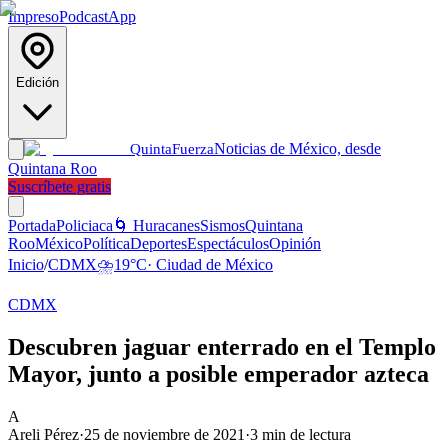
Impreso
Podcast
App
Edición
Noticias de México, desde
Quinta
Fuerza
Quintana Roo
Suscríbete gratis
Portada
Policiaca
🌀 Huracanes
Sismos
Quintana
Roo
México
Política
Deportes
Espectáculos
Opinión
Inicio
/
CDMX
⛈️
19
°C
·
Ciudad de México
CDMX
Descubren jaguar enterrado en el Templo
Mayor, junto a posible emperador azteca
A
Areli Pérez
·
25 de noviembre de 2021
·
3
min de lectura