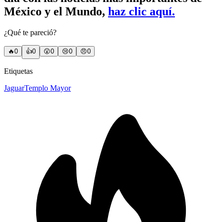
México y el Mundo,
haz clic aquí.
¿Qué te pareció?
🔥
0
👍
0
😲
0
😢
0
😠
0
Etiquetas
Jaguar
Templo Mayor