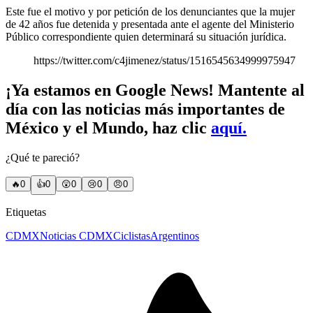
Este fue el motivo y por petición de los denunciantes que la mujer
de 42 años fue detenida y presentada ante el agente del Ministerio
Público correspondiente quien determinará su situación jurídica.
https://twitter.com/c4jimenez/status/1516545634999975947
¡Ya estamos en Google News! Mantente al
día con las noticias más importantes de
México y el Mundo, haz clic
aquí.
¿Qué te pareció?
🔥
0
👍
0
😲
0
😢
0
😠
0
Etiquetas
CDMX
Noticias CDMX
Ciclistas
Argentinos