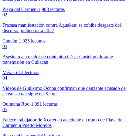
Playa del Carmen
·
1,988
lecturas
02
Fracasa manifestación contra Aguakan; se exhibe desgaste del
discurso político para 2027
Cancún
·
1,925
lecturas
03
Asesinan al creador de contenido César Gastélum durante
transmisión en Culiacán
México
·
12
lecturas
04
Videos de Guillermo Ochoa confirman que danzante acusado de
acoso sexual sigue en Xcaret
Quintana Roo
·
1,391
lecturas
05
Fallece trabajador de Xcaret en accidente en tramo de Playa del
Carmen a Puerto Morelos
Playa del Carmen
·
583
lecturas