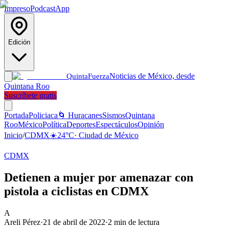
Impreso
Podcast
App
Edición
Noticias de México, desde
Quinta
Fuerza
Quintana Roo
Suscríbete gratis
Portada
Policiaca
🌀 Huracanes
Sismos
Quintana
Roo
México
Política
Deportes
Espectáculos
Opinión
Inicio
/
CDMX
☀️
24
°C
·
Ciudad de México
CDMX
Detienen a mujer por amenazar con
pistola a ciclistas en CDMX
A
Areli Pérez
·
21 de abril de 2022
·
2
min de lectura