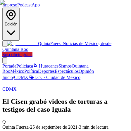
Impreso
Podcast
App
Edición
Noticias de México, desde
Quinta
Fuerza
Quintana Roo
Suscríbete gratis
Portada
Policiaca
🌀 Huracanes
Sismos
Quintana
Roo
México
Política
Deportes
Espectáculos
Opinión
Inicio
/
CDMX
🌤️
13
°C
·
Ciudad de México
CDMX
El Cisen grabó videos de torturas a
testigos del caso Iguala
Q
Quinta Fuerza
·
25 de septiembre de 2021
·
3
min de lectura