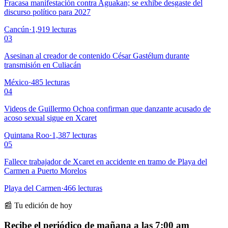
Fracasa manifestación contra Aguakan; se exhibe desgaste del
discurso político para 2027
Cancún
·
1,919
lecturas
03
Asesinan al creador de contenido César Gastélum durante
transmisión en Culiacán
México
·
485
lecturas
04
Videos de Guillermo Ochoa confirman que danzante acusado de
acoso sexual sigue en Xcaret
Quintana Roo
·
1,387
lecturas
05
Fallece trabajador de Xcaret en accidente en tramo de Playa del
Carmen a Puerto Morelos
Playa del Carmen
·
466
lecturas
📰 Tu edición de hoy
Recibe el periódico de mañana a las 7:00 am