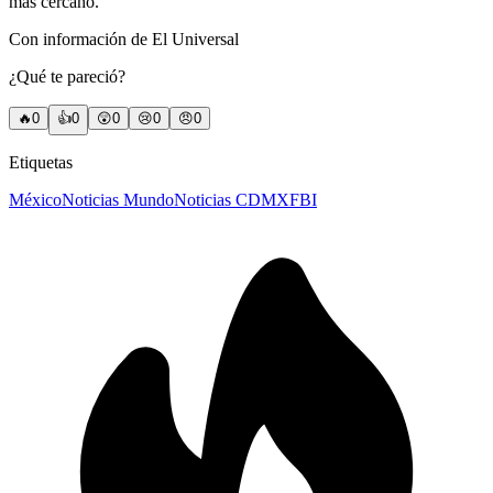
más cercano.
Con información de El Universal
¿Qué te pareció?
🔥
0
👍
0
😲
0
😢
0
😠
0
Etiquetas
México
Noticias Mundo
Noticias CDMX
FBI