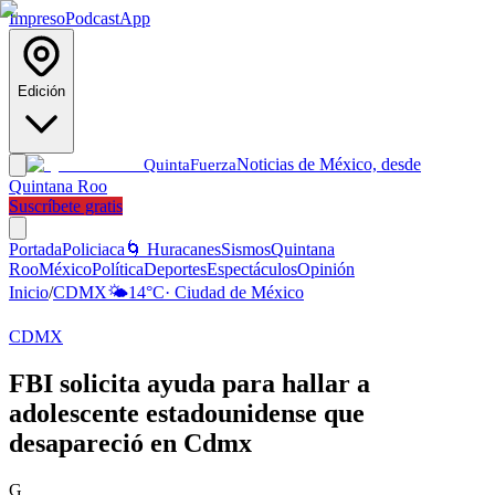
Impreso
Podcast
App
Edición
Noticias de México, desde
Quinta
Fuerza
Quintana Roo
Suscríbete gratis
Portada
Policiaca
🌀 Huracanes
Sismos
Quintana
Roo
México
Política
Deportes
Espectáculos
Opinión
Inicio
/
CDMX
🌤️
14
°C
·
Ciudad de México
CDMX
FBI solicita ayuda para hallar a
adolescente estadounidense que
desapareció en Cdmx
G