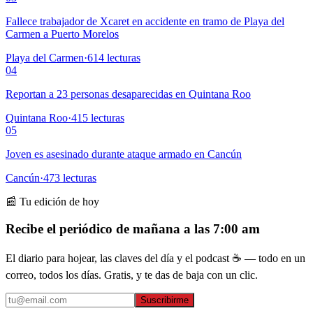
Fallece trabajador de Xcaret en accidente en tramo de Playa del
Carmen a Puerto Morelos
Playa del Carmen
·
614
lecturas
04
Reportan a 23 personas desaparecidas en Quintana Roo
Quintana Roo
·
415
lecturas
05
Joven es asesinado durante ataque armado en Cancún
Cancún
·
473
lecturas
📰 Tu edición de hoy
Recibe el periódico de mañana a las 7:00 am
El diario para hojear, las claves del día y el podcast ☕ — todo en un
correo, todos los días. Gratis, y te das de baja con un clic.
Suscribirme