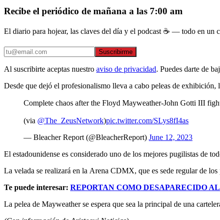
Recibe el periódico de mañana a las 7:00 am
El diario para hojear, las claves del día y el podcast ☕ — todo en un co
Suscribirme
Al suscribirte aceptas nuestro
aviso de privacidad
. Puedes darte de ba
Desde que dejó el profesionalismo lleva a cabo peleas de exhibición, l
Complete chaos after the Floyd Mayweather-John Gotti III fig
(via
@The_ZeusNetwork
)
pic.twitter.com/SLys8fI4as
— Bleacher Report (@BleacherReport)
June 12, 2023
El estadounidense es considerado uno de los mejores pugilistas de to
La velada se realizará en la Arena CDMX, que es sede regular de los
Te puede interesar:
REPORTAN COMO DESAPARECIDO AL 
La pelea de Mayweather se espera que sea la principal de una cartelera