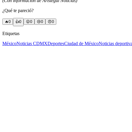
(Con información de Aristegui Noticias)
¿Qué te pareció?
🔥
0
👍
0
😲
0
😢
0
😠
0
Etiquetas
México
Noticias CDMX
Deportes
Ciudad de México
Noticias deportiv