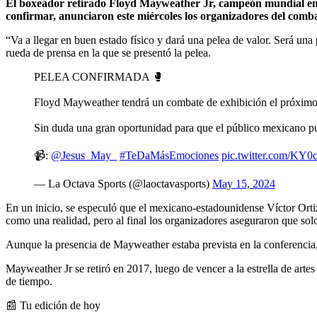
El boxeador retirado Floyd Mayweather Jr, campeón mundial en ci
confirmar, anunciaron este miércoles los organizadores del comba
“Va a llegar en buen estado físico y dará una pelea de valor. Será un
rueda de prensa en la que se presentó la pelea.
PELEA CONFIRMADA 🥊
Floyd Mayweather tendrá un combate de exhibición el próxim
Sin duda una gran oportunidad para que el público mexicano pu
📹:
@Jesus_May_
#TeDaMásEmociones
pic.twitter.com/KY
— La Octava Sports (@laoctavasports)
May 15, 2024
En un inicio, se especuló que el mexicano-estadounidense Víctor Ortiz,
como una realidad, pero al final los organizadores aseguraron que solo
Aunque la presencia de Mayweather estaba prevista en la conferencia,
Mayweather Jr se retiró en 2017, luego de vencer a la estrella de arte
de tiempo.
📰 Tu edición de hoy