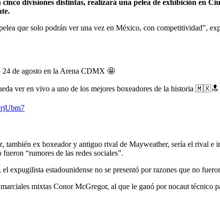
nco divisiones distintas, realizará una pelea de exhibición en Ci
te.
a pelea que solo podrán ver una vez en México, con competitividad”, ex
o 24 de agosto en la Arena CDMX 🤩
eda ver en vivo a uno de los mejores boxeadores de la historia 🇲🇽🔝
0crjUbm7
 también ex boxeador y antiguo rival de Mayweather, sería el rival e in
 fueron “rumores de las redes sociales”.
 el expugilista estadounidense no se presentó por razones que no fueron
s marciales mixtas Conor McGregor, al que le ganó por nocaut técnico par