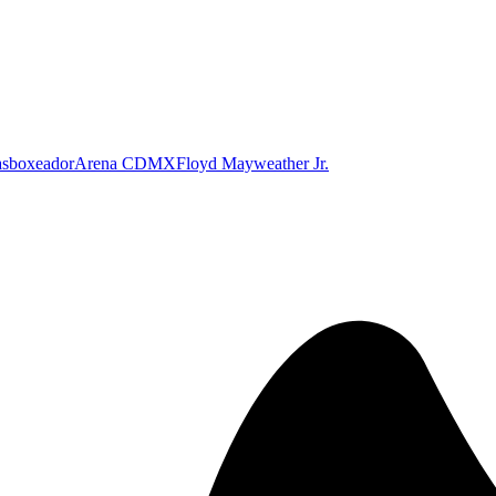
as
boxeador
Arena CDMX
Floyd Mayweather Jr.