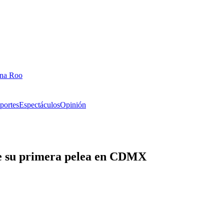
ana Roo
portes
Espectáculos
Opinión
de su primera pelea en CDMX