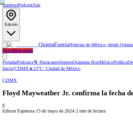
Impreso
Podcast
App
Edición
Quinta
Fuerza
Noticias de México, desde Quint
Suscríbete gratis
Portada
Policiaca
🌀 Huracanes
Sismos
Quintana Roo
México
Política
De
Inicio
/
CDMX
☀️
23
°C
·
Ciudad de México
CDMX
Floyd Mayweather Jr. confirma la fecha 
E
Edixon Espinoza
·
15 de mayo de 2024
·
2
min de lectura