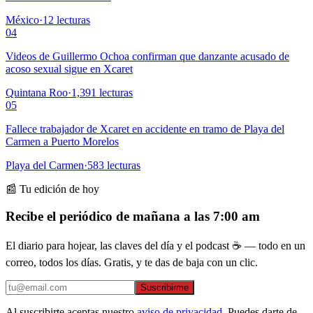
México
·
12
lecturas
04
Videos de Guillermo Ochoa confirman que danzante acusado de
acoso sexual sigue en Xcaret
Quintana Roo
·
1,391
lecturas
05
Fallece trabajador de Xcaret en accidente en tramo de Playa del
Carmen a Puerto Morelos
Playa del Carmen
·
583
lecturas
📰 Tu edición de hoy
Recibe el periódico de mañana a las 7:00 am
El diario para hojear, las claves del día y el podcast ☕ — todo en un
correo, todos los días. Gratis, y te das de baja con un clic.
Suscribirme
Al suscribirte aceptas nuestro
aviso de privacidad
. Puedes darte de