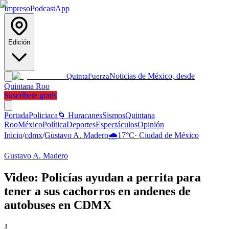
Impreso
Podcast
App
Edición
Noticias de México, desde
Quinta
Fuerza
Quintana Roo
Suscríbete gratis
Portada
Policiaca
🌀 Huracanes
Sismos
Quintana
Roo
México
Política
Deportes
Espectáculos
Opinión
Inicio
/
cdmx
/
Gustavo A. Madero
🌧️
17
°C
·
Ciudad de México
Gustavo A. Madero
Video: Policías ayudan a perrita para
tener a sus cachorros en andenes de
autobuses en CDMX
J