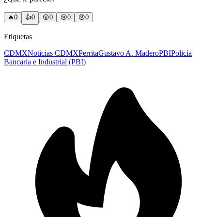
🔥
0
👍
0
😲
0
😢
0
😠
0
Etiquetas
CDMX
Noticias CDMX
Perrita
Gustavo A. Madero
PBI
Policía
Bancaria e Industrial (PBI)