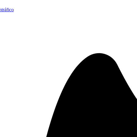
n
tráfico