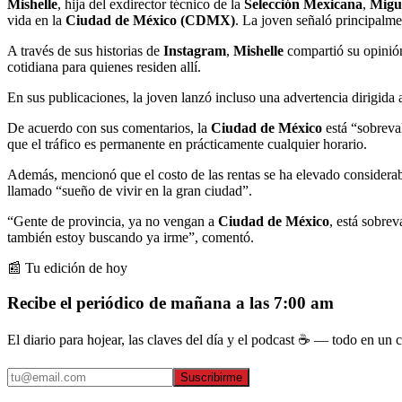
Mishelle
, hija del exdirector técnico de la
Selección Mexicana
,
Migu
vida en la
Ciudad de México
(CDMX)
. La joven señaló principalmen
A través de sus historias de
Instagram
,
Mishelle
compartió su opinión 
cotidiana para quienes residen allí.
En sus publicaciones, la joven lanzó incluso una advertencia dirigida 
De acuerdo con sus comentarios, la
Ciudad de México
está “sobreva
que el tráfico es permanente en prácticamente cualquier horario.
Además, mencionó que el costo de las rentas se ha elevado considerabl
llamado “sueño de vivir en la gran ciudad”.
“Gente de provincia, ya no vengan a
Ciudad de México
, está sobre
también estoy buscando ya irme”, comentó.
📰 Tu edición de hoy
Recibe el periódico de mañana a las 7:00 am
El diario para hojear, las claves del día y el podcast ☕ — todo en un co
Suscribirme