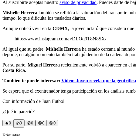
Al suscribirte aceptas nuestro
aviso de privacidad
. Puedes darte de ba
Mishelle Herrera
también se refirió a la saturación del transporte pú
tiempo, lo que dificulta los traslados diarios.
Aunque criticó vivir en la
CDMX
, la joven aclaró que considera que 
https://www.instagram.com/p/DLOq9T8N8SX/
Al igual que su padre,
Mishelle
Herrera
ha estado cercana al mundo d
deporte, en algún momento también trabajó dentro de la cadena depor
Por su parte,
Miguel Herrera
recientemente volvió a aparecer en el á
Costa Rica
.
También te puede interesar:
Video: Joven revela que la gentrifi
Se espera que el exentrenador tenga participación en los análisis rum
Con información de Juan Futbol.
¿Qué te pareció?
🔥
0
👍
0
😲
0
😢
0
😠
0
Etiquetas