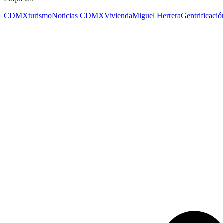
CDMX
turismo
Noticias CDMX
Vivienda
Miguel Herrera
Gentrificació