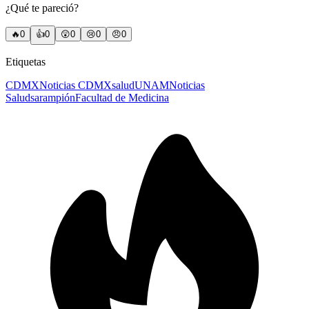
¿Qué te pareció?
🔥
0
👍
0
😲
0
😢
0
😠
0
Etiquetas
CDMX
Noticias CDMX
salud
UNAM
Noticias
Salud
sarampión
Facultad de Medicina