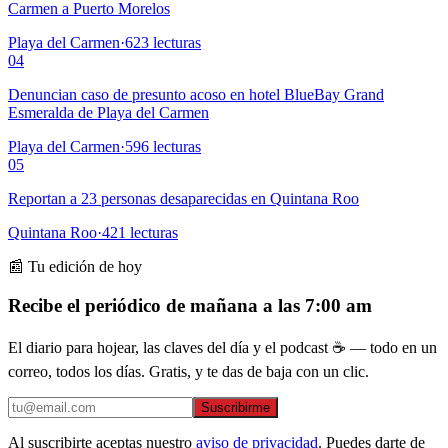
Carmen a Puerto Morelos
Playa del Carmen
·
623
lecturas
04
Denuncian caso de presunto acoso en hotel BlueBay Grand
Esmeralda de Playa del Carmen
Playa del Carmen
·
596
lecturas
05
Reportan a 23 personas desaparecidas en Quintana Roo
Quintana Roo
·
421
lecturas
📰 Tu edición de hoy
Recibe el periódico de mañana a las 7:00 am
El diario para hojear, las claves del día y el podcast ☕ — todo en un
correo, todos los días. Gratis, y te das de baja con un clic.
Suscribirme
Al suscribirte aceptas nuestro
aviso de privacidad
. Puedes darte de