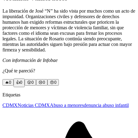
La liberación de José “N” ha sido vista por muchos como un acto de
impunidad. Organizaciones civiles y defensores de derechos
humanos han exigido reformas estructurales que prioricen la
protección de menores y víctimas de violencia familiar, sin que
factores como el idioma sean excusas para frenar los procesos
legales. La situación de Rosario continúa siendo preocupante,
mientras las autoridades siguen bajo presión para actuar con mayor
firmeza y sensibilidad.
Con información de Infobae
¿Qué te pareció?
🔥
0
👍
0
😲
0
😢
0
😠
0
Etiquetas
CDMX
Noticias CDMX
Abuso a menores
denuncia abuso infantil