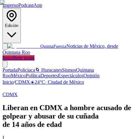
Impreso
Podcast
App
Edición
Noticias de México, desde
Quinta
Fuerza
Quintana Roo
Suscríbete gratis
Portada
Policiaca
🌀 Huracanes
Sismos
Quintana
Roo
México
Política
Deportes
Espectáculos
Opinión
Inicio
/
CDMX
☀️
24
°C
·
Ciudad de México
CDMX
Liberan en CDMX a hombre acusado de
golpear y abusar de su cuñada
de 14 años de edad
I