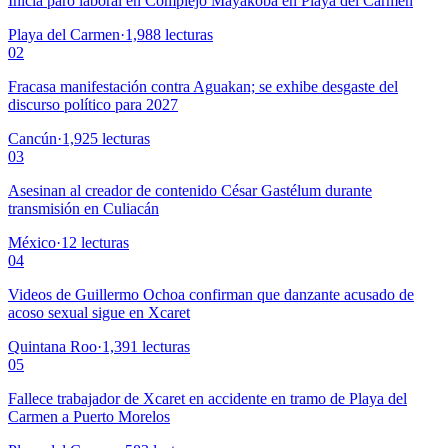
Inicia paro laboral en Complejo Mayakoba en Playa del Carmen
Playa del Carmen
·
1,988
lecturas
02
Fracasa manifestación contra Aguakan; se exhibe desgaste del
discurso político para 2027
Cancún
·
1,925
lecturas
03
Asesinan al creador de contenido César Gastélum durante
transmisión en Culiacán
México
·
12
lecturas
04
Videos de Guillermo Ochoa confirman que danzante acusado de
acoso sexual sigue en Xcaret
Quintana Roo
·
1,391
lecturas
05
Fallece trabajador de Xcaret en accidente en tramo de Playa del
Carmen a Puerto Morelos