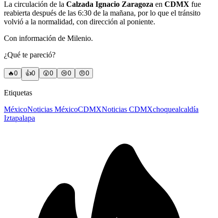
La circulación de la
Calzada Ignacio Zaragoza
en
CDMX
fue
reabierta después de las 6:30 de la mañana, por lo que el tránsito
volvió a la normalidad, con dirección al poniente.
Con información de Milenio.
¿Qué te pareció?
🔥
0
👍
0
😲
0
😢
0
😠
0
Etiquetas
México
Noticias México
CDMX
Noticias CDMX
choque
alcaldía
Iztapalapa