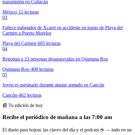
transmisión en Culiacán
México
·
12
lecturas
03
Fallece trabajador de Xcaret en accidente en tramo de Playa del
Carmen a Puerto Morelos
Playa del Carmen
·
605
lecturas
04
Reportan a 23 personas desaparecidas en Quintana Roo
Quintana Roo
·
408
lecturas
05
Joven es asesinado durante ataque armado en Cancún
Cancún
·
462
lecturas
📰 Tu edición de hoy
Recibe el periódico de mañana a las 7:00 am
El diario para hojear, las claves del día y el podcast ☕ — todo en un