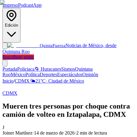
Impreso
Podcast
App
Edición
Noticias de México, desde
Quinta
Fuerza
Quintana Roo
Suscríbete gratis
Portada
Policiaca
🌀 Huracanes
Sismos
Quintana
Roo
México
Política
Deportes
Espectáculos
Opinión
Inicio
/
CDMX
🌤️
21
°C
·
Ciudad de México
CDMX
Mueren tres personas por choque contra
camión de volteo en Iztapalapa, CDMX
J
Joiner Martínez
·
14 de marzo de 2026
·
2
min de lectura