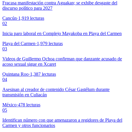
Fracasa manifestación contra Aguakan; se exhibe desgaste del
discurso político para 2027
Cancún
·
1,919
lecturas
02
Inicia paro laboral en Complejo Mayakoba en Playa del Carmen
Playa del Carmen
·
1,979
lecturas
03
Videos de Guillermo Ochoa confirman que danzante acusado de
acoso sexual sigue en Xcaret
Quintana Roo
·
1,387
lecturas
04
Asesinan al creador de contenido César Gastélum durante
transmisión en Culiacán
México
·
478
lecturas
05
Identifican número con que amenazaron a regidores de Playa del
Carmen y otros funcionarios