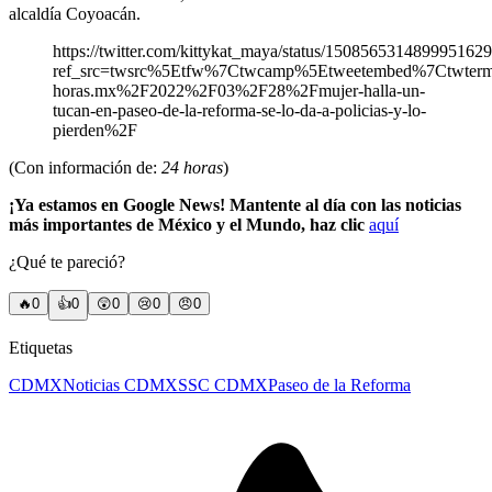
alcaldía Coyoacán.
https://twitter.com/kittykat_maya/status/150856531489995162
ref_src=twsrc%5Etfw%7Ctwcamp%5Etweetembed%7Ctwte
horas.mx%2F2022%2F03%2F28%2Fmujer-halla-un-
tucan-en-paseo-de-la-reforma-se-lo-da-a-policias-y-lo-
pierden%2F
(Con información de:
24 horas
)
¡Ya estamos en Google News! Mantente al día con las noticias
más importantes de México y el Mundo, haz clic
aquí
¿Qué te pareció?
🔥
0
👍
0
😲
0
😢
0
😠
0
Etiquetas
CDMX
Noticias CDMX
SSC CDMX
Paseo de la Reforma