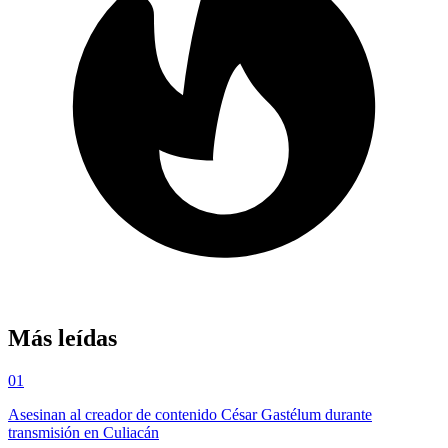
Más leídas
01
Asesinan al creador de contenido César Gastélum durante
transmisión en Culiacán