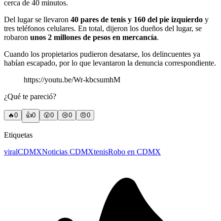
cerca de 40 minutos.
Del lugar se llevaron
40 pares de tenis y 160 del pie izquierdo
y
tres teléfonos celulares. En total, dijeron los dueños del lugar, se
robaron
unos 2 millones de pesos en mercancía
.
Cuando los propietarios pudieron desatarse, los delincuentes ya
habían escapado, por lo que levantaron la denuncia correspondiente.
https://youtu.be/Wr-kbcsumhM
¿Qué te pareció?
🔥
0
👍
0
😲
0
😢
0
😠
0
Etiquetas
viral
CDMX
Noticias CDMX
tenis
Robo en CDMX