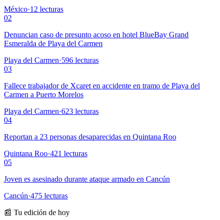
México
·
12
lecturas
02
Denuncian caso de presunto acoso en hotel BlueBay Grand
Esmeralda de Playa del Carmen
Playa del Carmen
·
596
lecturas
03
Fallece trabajador de Xcaret en accidente en tramo de Playa del
Carmen a Puerto Morelos
Playa del Carmen
·
623
lecturas
04
Reportan a 23 personas desaparecidas en Quintana Roo
Quintana Roo
·
421
lecturas
05
Joven es asesinado durante ataque armado en Cancún
Cancún
·
475
lecturas
📰 Tu edición de hoy