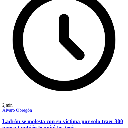
2
min
Álvaro Obregón
Ladrón se molesta con su víctima por solo traer 300
pesos; también le quitó los tenis