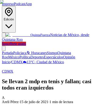
Impreso
Podcast
App
Edición
Noticias de México, desde
Quinta
Fuerza
Quintana Roo
Suscríbete gratis
Portada
Policiaca
🌀 Huracanes
Sismos
Quintana
Roo
México
Política
Deportes
Espectáculos
Opinión
Inicio
/
CDMX
☁️
13
°C
·
Ciudad de México
CDMX
Se llevan 2 mdp en tenis y fallan; casi
todos eran izquierdos
A
Areli Pérez
·
15 de julio de 2021
·
1
min de lectura