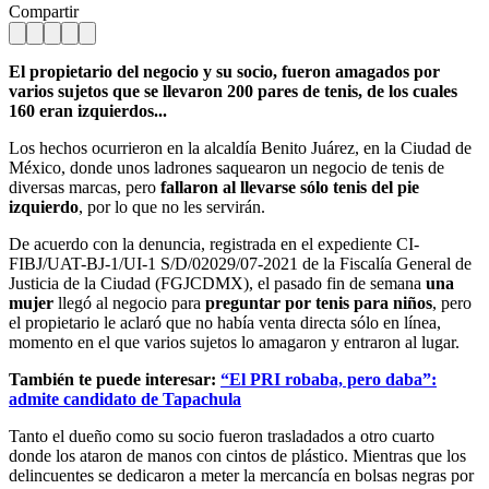
Compartir
El propietario del negocio y su socio, fueron amagados por
varios sujetos que se llevaron 200 pares de tenis, de los cuales
160 eran izquierdos...
Los hechos ocurrieron en la alcaldía Benito Juárez, en la Ciudad de
México, donde unos ladrones saquearon un negocio de tenis de
diversas marcas, pero
fallaron al llevarse sólo tenis del pie
izquierdo
, por lo que no les servirán.
De acuerdo con la denuncia, registrada en el expediente CI-
FIBJ/UAT-BJ-1/UI-1 S/D/02029/07-2021 de la Fiscalía General de
Justicia de la Ciudad (FGJCDMX), el pasado fin de semana
una
mujer
llegó al negocio para
preguntar por tenis para niños
, pero
el propietario le aclaró que no había venta directa sólo en línea,
momento en el que varios sujetos lo amagaron y entraron al lugar.
También te puede interesar:
“El PRI robaba, pero daba”:
admite candidato de Tapachula
Tanto el dueño como su socio fueron trasladados a otro cuarto
donde los ataron de manos con cintos de plástico. Mientras que los
delincuentes se dedicaron a meter la mercancía en bolsas negras por