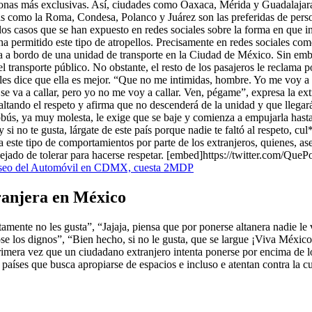
s zonas más exclusivas. Así, ciudades como Oaxaca, Mérida y Guadalajara
ias como la Roma, Condesa, Polanco y Juárez son las preferidas de pers
os casos que se han expuesto en redes sociales sobre la forma en que inte
 permitido este tipo de atropellos. Precisamente en redes sociales com
aja a bordo de una unidad de transporte en la Ciudad de México. Sin emb
l transporte público. No obstante, el resto de los pasajeros le reclama p
 les dice que ella es mejor. “Que no me intimidas, hombre. Yo me voy a
se va a callar, pero yo no me voy a callar. Ven, pégame”, expresa la ext
altando el respeto y afirma que no descenderá de la unidad y que llegar
tobús, ya muy molesta, le exige que se baje y comienza a empujarla hasta 
y si no te gusta, lárgate de este país porque nadie te faltó al respeto, 
 este tipo de comportamientos por parte de los extranjeros, quienes, as
 dejado de tolerar para hacerse respetar. [embed]https://twitter.co
 Museo del Automóvil en CDMX, cuesta 2MDP
tranjera en México
amente no les gusta”, “Jajaja, piensa que por ponerse altanera nadie le 
se los dignos”, “Bien hecho, si no le gusta, que se largue ¡Viva Méxi
a primera vez que un ciudadano extranjero intenta ponerse por encima d
países que busca apropiarse de espacios e incluso e atentan contra la c