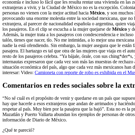
economía e incluso lo fácil que les resulta rentar una vivienda en la
extranjeras a vivir, y la Ciudad de México no es la excepción. Colon
personas no vienen con la mejor actitud hacia
México
, y son muchos l
provocando una enorme molestia entre la sociedad mexicana, que no ha
extranjera, al parecer de nacionalidad española o argentina, quien vi
los pasajeros. En el clip se escucha a la mujer quejarse de
México
y de
Además, la mujer trata a los pasajeros con condescendencia e incluso
talón, tienes que nacer, tío. No me intimidas, a lo mejor una mexicana 
nadie la está ofendiendo. Sin embargo, la mujer asegura que le están f
pasajera. El hartazgo es tal que otra de las mujeres que viaja en el au
resto de los pasajeros celebra. “Ya bájale, órale, con sus ching*der*s, 
internautas expresaron que cada vez son más las muestras de rechazo a
situación económica del país, algo que cada vez más mexicanos han
interesar: Video:
Camioneta con reporte de robo es exhibida en el
Comentarios en redes sociales sobre la ex
“No sé cuál es el propósito de venir y quedarse en un país que supuest
hay que hacerle a esos extranjeros que andan de arrimados y haciéndo
respetar al país. Muy bien por la pasajera que la bajó”. Esta no es l
Mazatlán y Puerto Vallarta abundan los ejemplos de personas de otros 
información de Diario de México.
¿Qué te pareció?