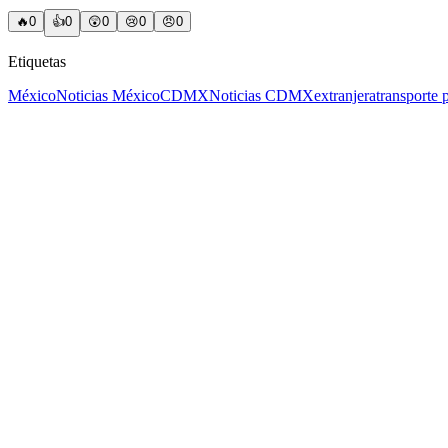
🔥
0
👍
0
😲
0
😢
0
😠
0
Etiquetas
México
Noticias México
CDMX
Noticias CDMX
extranjera
transport