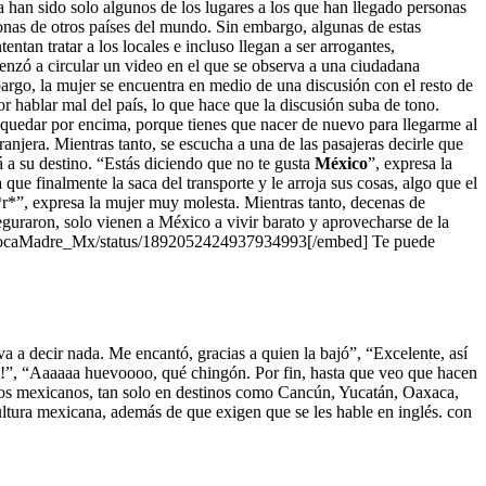
 han sido solo algunos de los lugares a los que han llegado personas
onas de otros países del mundo. Sin embargo, algunas de estas
ntan tratar a los locales e incluso llegan a ser arrogantes,
enzó a circular un video en el que se observa a una ciudadana
argo, la mujer se encuentra en medio de una discusión con el resto de
or hablar mal del país, lo que hace que la discusión suba de tono.
 quedar por encima, porque tienes que nacer de nuevo para llegarme al
ranjera. Mientras tanto, se escucha a una de las pasajeras decirle que
á a su destino. “Estás diciendo que no te gusta
México
”, expresa la
que finalmente la saca del transporte y le arroja sus cosas, algo que el
cul*r*”, expresa la mujer muy molesta. Mientras tanto, decenas de
eguraron, solo vienen a México a vivir barato y aprovecharse de la
m/QuePocaMadre_Mx/status/1892052424937934993[/embed] Te puede
va a decir nada. Me encantó, gracias a quien la bajó”, “Excelente, así
co!”, “Aaaaaa huevoooo, qué chingón. Por fin, hasta que veo que hacen
e los mexicanos, tan solo en destinos como Cancún, Yucatán, Oaxaca,
ultura mexicana, además de que exigen que se les hable en inglés. con