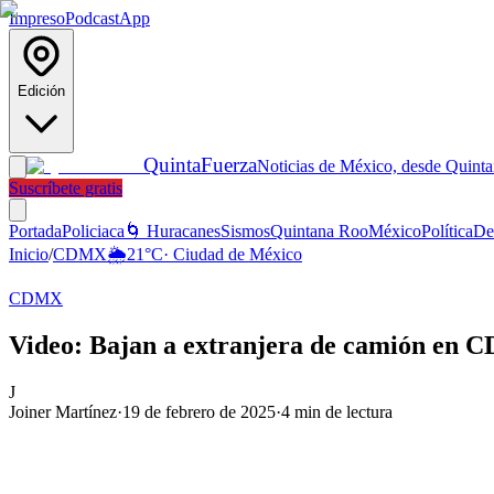
Impreso
Podcast
App
Edición
Quinta
Fuerza
Noticias de México, desde Quint
Suscríbete gratis
Portada
Policiaca
🌀 Huracanes
Sismos
Quintana Roo
México
Política
De
Inicio
/
CDMX
🌦️
21
°C
·
Ciudad de México
CDMX
Video: Bajan a extranjera de camión en C
J
Joiner Martínez
·
19 de febrero de 2025
·
4
min de lectura