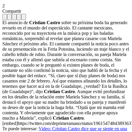
2
Compartir
El anuncio de
Cristian Castro
sobre su próxima boda ha generado
revuelo en el mundo del espectáculo. El cantante mexicano,
reconocido por su trayectoria en la música pop y las baladas
románticas, sorprendió al revelar que planea casarse con Mariela
Sánchez el próximo año. El cantante compartió la noticia poco antes
de su presentación en la Feria Potosina, luciendo un traje blanco y el
cabello teñido de rubio. Durante la conversación, su pareja Mariela
estaba con él y afirmó que subiría al escenario como corista. Sin
embargo, cuando se le preguntó si existen planes de boda, el
cantante no sólo confirmó la noticia, sino que habló de la fecha y el
posible lugar del enlace. “Sí, claro que sí (hay planes de boda) nos
casamos este 2 de febrero. Así que estamos afinando los detalles, lo
tenemos que hacer acá en la de Guadalupe, ¿verdad? En la Basílica
(de Guadalupe)“, dijo
Cristian Castro
. Aunque evitó profundizar
en los detalles de la relación entre Mariela Sánchez y su familia, sí
destacó el apoyo que su madre ha brindado a su pareja y manifestó
su deseo de que la noticia la haga feliz. “Ojalá que mi mamita esté
contenta. Y obviamente que agradecido con ella porque apoya
mucho a Mariela”, explicó
Cristian Castro
.
[embed]https://twitter.com/deprimeramano/status/196154748438936
Te puede interesar:
Video: Cristian Castro dice que se siente en una