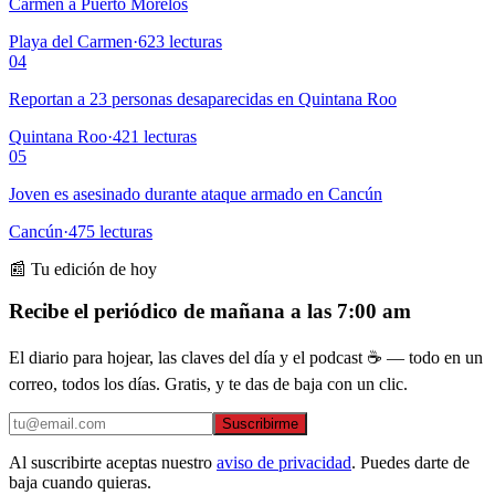
Carmen a Puerto Morelos
Playa del Carmen
·
623
lecturas
04
Reportan a 23 personas desaparecidas en Quintana Roo
Quintana Roo
·
421
lecturas
05
Joven es asesinado durante ataque armado en Cancún
Cancún
·
475
lecturas
📰 Tu edición de hoy
Recibe el periódico de mañana a las 7:00 am
El diario para hojear, las claves del día y el podcast ☕ — todo en un
correo, todos los días. Gratis, y te das de baja con un clic.
Suscribirme
Al suscribirte aceptas nuestro
aviso de privacidad
. Puedes darte de
baja cuando quieras.