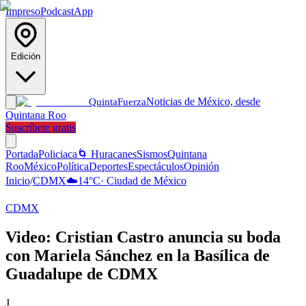
Impreso
Podcast
App
Edición
Noticias de México, desde
Quinta
Fuerza
Quintana Roo
Suscríbete gratis
Portada
Policiaca
🌀 Huracanes
Sismos
Quintana
Roo
México
Política
Deportes
Espectáculos
Opinión
Inicio
/
CDMX
☁️
14
°C
·
Ciudad de México
CDMX
Video: Cristian Castro anuncia su boda
con Mariela Sánchez en la Basílica de
Guadalupe de CDMX
J