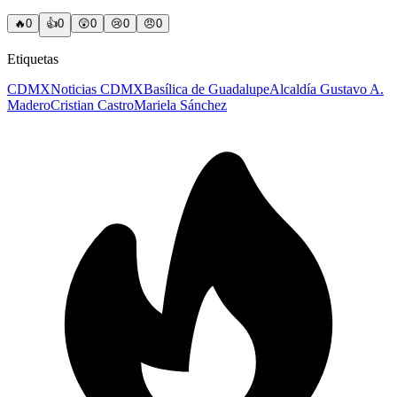
🔥
0
👍
0
😲
0
😢
0
😠
0
Etiquetas
CDMX
Noticias CDMX
Basílica de Guadalupe
Alcaldía Gustavo A.
Madero
Cristian Castro
Mariela Sánchez