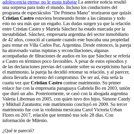
adolescencia eterna; no le gusta trabajar
La anterior noticia resultó
una sorpresa para todo el mundo. Incluso los conductores del
programa de espectáculos "De Primera Mano" teorizaron que quizás
Cristian Castro
estuviera bromeando frente a las cámaras y todo
esto no sea más que un engaño. Las dudas surgen ya que la relación
entre Cristian Castro y Mariela Sánchez ha estado marcada por la
inestabilidad. Sánchez, empresaria argentina del sector inmobiliario
de 42 años, conoció al cantante cuando este buscaba una propiedad
para rentar en Villa Carlos Paz, Argentina. Desde entonces, la pareja
ha atravesado varias rupturas y reconciliaciones, algunas
acompañadas de filtraciones de audios en los que Sánchez se refería
a Castro en términos poco favorables. A pesar de estos episodios y
de las declaraciones previas del cantante sobre su escepticismo hacia
el matrimonio, la pareja ha decidió retomar su relación, y al parecer,
ahora llevarla al terreno del compromiso. De ser así, ésta sería la
cuarta vez que
Cristian Castro
contrae matrimonio. Su primer
enlace fue con la empresaria paraguaya Gabriela Bo en 2003, unión
que duró un año. Posteriormente, se casó con la abogada argentina
Valeria Liberman en 2005, con quien tuvo dos hijos, Simone Candy
y Mikhail Zaratustra; este matrimonio concluyó en 2009. Su tercer
matrimonio fue con la violinista mexicana Carol Victoria Urban
Flores en 2017, relación que terminó tras solo 28 días. Con
información de Milenio.
¿Qué te pareció?