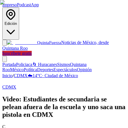
Impreso
Podcast
App
Edición
Noticias de México, desde
Quinta
Fuerza
Quintana Roo
Suscríbete gratis
Portada
Policiaca
🌀 Huracanes
Sismos
Quintana
Roo
México
Política
Deportes
Espectáculos
Opinión
Inicio
/
CDMX
☁️
14
°C
·
Ciudad de México
CDMX
Video: Estudiantes de secundaria se
pelean afuera de la escuela y uno saca una
pistola en CDMX
C