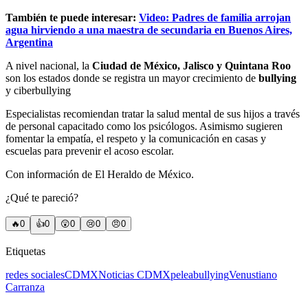
También te puede interesar:
Video: Padres de familia arrojan
agua hirviendo a una maestra de secundaria en Buenos Aires,
Argentina
A nivel nacional, la
Ciudad de México, Jalisco y Quintana Roo
son los estados donde se registra un mayor crecimiento de
bullying
y ciberbullying
Especialistas recomiendan tratar la salud mental de sus hijos a través
de personal capacitado como los psicólogos. Asimismo sugieren
fomentar la empatía, el respeto y la comunicación en casas y
escuelas para prevenir el acoso escolar.
Con información de El Heraldo de México.
¿Qué te pareció?
🔥
0
👍
0
😲
0
😢
0
😠
0
Etiquetas
redes sociales
CDMX
Noticias CDMX
pelea
bullying
Venustiano
Carranza