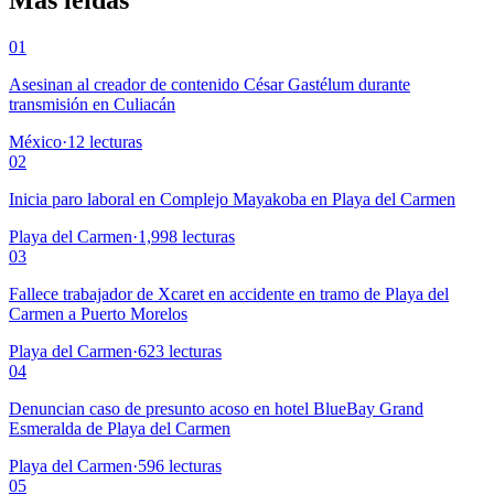
01
Asesinan al creador de contenido César Gastélum durante
transmisión en Culiacán
México
·
12
lecturas
02
Inicia paro laboral en Complejo Mayakoba en Playa del Carmen
Playa del Carmen
·
1,998
lecturas
03
Fallece trabajador de Xcaret en accidente en tramo de Playa del
Carmen a Puerto Morelos
Playa del Carmen
·
623
lecturas
04
Denuncian caso de presunto acoso en hotel BlueBay Grand
Esmeralda de Playa del Carmen
Playa del Carmen
·
596
lecturas
05