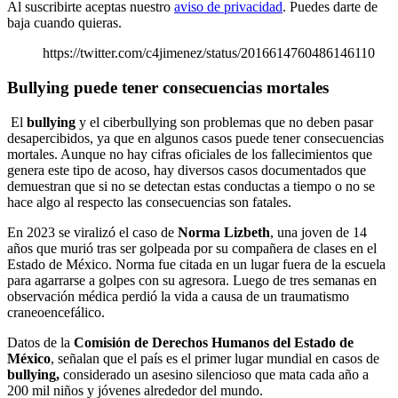
Al suscribirte aceptas nuestro
aviso de privacidad
. Puedes darte de
baja cuando quieras.
https://twitter.com/c4jimenez/status/2016614760486146110
Bullying puede tener consecuencias mortales
El
bullying
y el ciberbullying son problemas que no deben pasar
desapercibidos, ya que en algunos casos puede tener consecuencias
mortales. Aunque no hay cifras oficiales de los fallecimientos que
genera este tipo de acoso, hay diversos casos documentados que
demuestran que si no se detectan estas conductas a tiempo o no se
hace algo al respecto las consecuencias son fatales.
En 2023 se viralizó el caso de
Norma
Lizbeth
, una joven de 14
años que murió tras ser golpeada por su compañera de clases en el
Estado de México. Norma fue citada en un lugar fuera de la escuela
para agarrarse a golpes con su agresora. Luego de tres semanas en
observación médica perdió la vida a causa de un traumatismo
craneoencefálico.
Datos de la
Comisión de Derechos Humanos del Estado de
México
, señalan que el país es el primer lugar mundial en casos de
bullying,
considerado un asesino silencioso que mata cada año a
200 mil niños y jóvenes alrededor del mundo.