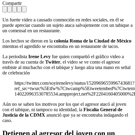
Compartir
Un fuerte video a causado conmoción en redes sociales, en él se
puede apreciar cuando un sujeto ataca salvajemente con un tabique a
un comensal en un restaurante.
Los hechos se dieron en la
colonia Roma de la Ciudad de México
mientras el agredido se encontraba en un restaurante de tacos.
La periodista
Irene Levy
fue quien compartió el gráfico video a
través de su cuenta de
Twitter
, el video se ve como el agresor
embiste al muchacho con el tabique y luego alza una mano en señal
de celebración
https://twitter.com/soyirenelevy/status/1520969655996743681?
ref_src=twsrc%5Etfw%7Ctwcamp%5Etweetembed%7Ctwte
140220963530785534.ampproject.net%2F2204160405000%2F
Aún no se saben los motivos por los que el agresor atacó al joven
con el tabique, ni tampoco su identidad, la
Fiscalía General de
Justicia de la CDMX
anunció que ya se encontraba indagando el
caso.
Detienen al agresor del joven con un