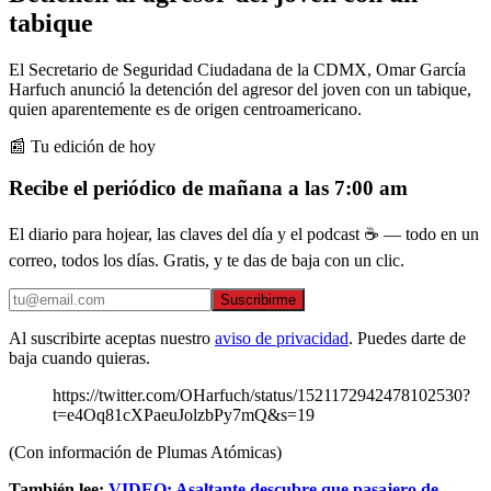
tabique
El Secretario de Seguridad Ciudadana de la CDMX, Omar García
Harfuch anunció la detención del agresor del joven con un tabique,
quien aparentemente es de origen centroamericano.
📰 Tu edición de hoy
Recibe el periódico de mañana a las 7:00 am
El diario para hojear, las claves del día y el podcast ☕ — todo en un
correo, todos los días. Gratis, y te das de baja con un clic.
Suscribirme
Al suscribirte aceptas nuestro
aviso de privacidad
. Puedes darte de
baja cuando quieras.
https://twitter.com/OHarfuch/status/1521172942478102530?
t=e4Oq81cXPaeuJolzbPy7mQ&s=19
(Con información de Plumas Atómicas)
También lee:
VIDEO: Asaltante descubre que pasajero de