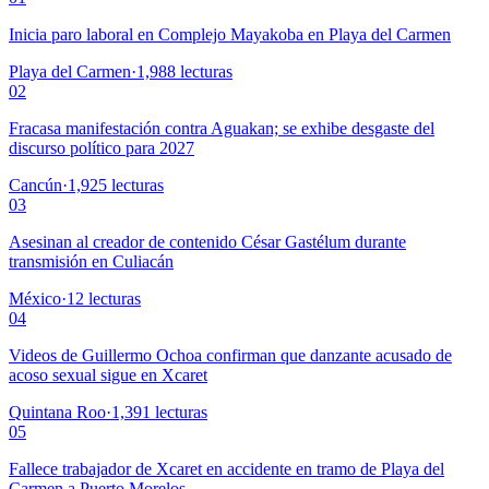
Inicia paro laboral en Complejo Mayakoba en Playa del Carmen
Playa del Carmen
·
1,988
lecturas
02
Fracasa manifestación contra Aguakan; se exhibe desgaste del
discurso político para 2027
Cancún
·
1,925
lecturas
03
Asesinan al creador de contenido César Gastélum durante
transmisión en Culiacán
México
·
12
lecturas
04
Videos de Guillermo Ochoa confirman que danzante acusado de
acoso sexual sigue en Xcaret
Quintana Roo
·
1,391
lecturas
05
Fallece trabajador de Xcaret en accidente en tramo de Playa del
Carmen a Puerto Morelos