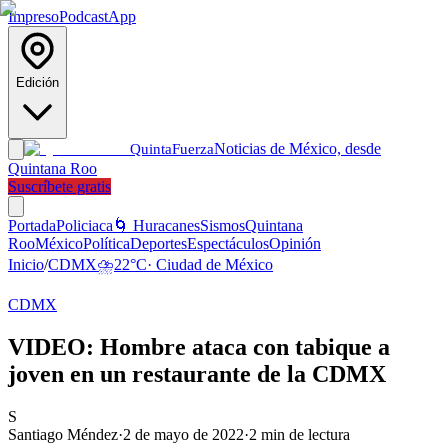
Impreso
Podcast
App
Edición
Noticias de México, desde
Quinta
Fuerza
Quintana Roo
Suscríbete gratis
Portada
Policiaca
🌀 Huracanes
Sismos
Quintana
Roo
México
Política
Deportes
Espectáculos
Opinión
Inicio
/
CDMX
⛈️
22
°C
·
Ciudad de México
CDMX
VIDEO: Hombre ataca con tabique a
joven en un restaurante de la CDMX
S
Santiago Méndez
·
2 de mayo de 2022
·
2
min de lectura