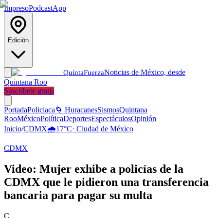
Impreso
Podcast
App
Edición
Noticias de México, desde
Quinta
Fuerza
Quintana Roo
Suscríbete gratis
Portada
Policiaca
🌀 Huracanes
Sismos
Quintana
Roo
México
Política
Deportes
Espectáculos
Opinión
Inicio
/
CDMX
🌧️
17
°C
·
Ciudad de México
CDMX
Video: Mujer exhibe a policías de la
CDMX que le pidieron una transferencia
bancaria para pagar su multa
C