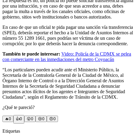
La respuesta es no, un policía no puede solicitar transferencia alguna
por una infracción, y en caso de que seas acreedor a una, debes
pagar la multa a través de los canales oficiales, como oficinas de
gobierno, sitios web institucionales o bancos autorizados.
En caso de que un oficial te pida pagar una sanción vía transferencia
(SPEI), deberás reportar el hecho a la Unidad de Asuntos Internos al
número 55 1289 1661, pues podrías ser víctima de un caso de
corrupción; por lo que deberás hacer la denuncia correspondiente.
También te puede interesar:
Video: Policía de la CDMX se pelea
con comerciante en las inmediaciones del metro Coyoacán
“Los particulares pueden acudir ante el Ministerio Público, la
Secretaría de la Contraloría General de la Ciudad de México, al
Órgano Interno de Control o a la Dirección General de Asuntos
Internos de la Secretaría de Seguridad Ciudadana a denunciar
presuntos actos ilícitos de los agentes e Integrantes de Seguridad
Ciudadana”, según el Reglamento de Tránsito de la CDMX.
¿Qué te pareció?
🔥
0
👍
0
😲
0
😢
0
😠
0
Etiquetas