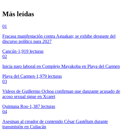
Más leídas
01
Fracasa manifestación contra Aguakan; se exhibe desgaste del
discurso político para 2027
Cancún
·
1,919
lecturas
02
Inicia paro laboral en Complejo Mayakoba en Playa del Carmen
Playa del Carmen
·
1,979
lecturas
03
Videos de Guillermo Ochoa confirman que danzante acusado de
acoso sexual sigue en Xcaret
Quintana Roo
·
1,387
lecturas
04
Asesinan al creador de contenido César Gastélum durante
transmisión en Culiacán