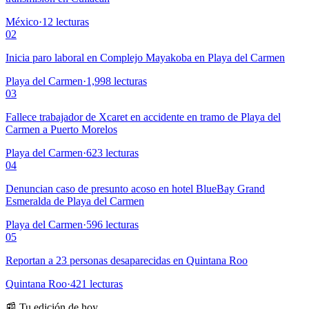
México
·
12
lecturas
02
Inicia paro laboral en Complejo Mayakoba en Playa del Carmen
Playa del Carmen
·
1,998
lecturas
03
Fallece trabajador de Xcaret en accidente en tramo de Playa del
Carmen a Puerto Morelos
Playa del Carmen
·
623
lecturas
04
Denuncian caso de presunto acoso en hotel BlueBay Grand
Esmeralda de Playa del Carmen
Playa del Carmen
·
596
lecturas
05
Reportan a 23 personas desaparecidas en Quintana Roo
Quintana Roo
·
421
lecturas
📰 Tu edición de hoy