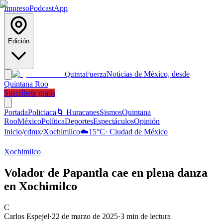
Impreso
Podcast
App
Edición
Noticias de México, desde
Quinta
Fuerza
Quintana Roo
Suscríbete gratis
Portada
Policiaca
🌀 Huracanes
Sismos
Quintana
Roo
México
Política
Deportes
Espectáculos
Opinión
Inicio
/
cdmx
/
Xochimilco
☁️
15
°C
·
Ciudad de México
Xochimilco
Volador de Papantla cae en plena danza
en Xochimilco
C
Carlos Espejel
·
22 de marzo de 2025
·
3
min de lectura