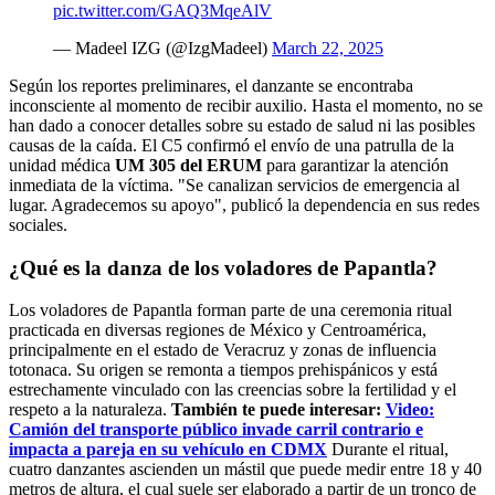
pic.twitter.com/GAQ3MqeAlV
— Madeel IZG (@IzgMadeel)
March 22, 2025
Según los reportes preliminares, el danzante se encontraba
inconsciente al momento de recibir auxilio. Hasta el momento, no se
han dado a conocer detalles sobre su estado de salud ni las posibles
causas de la caída. El C5 confirmó el envío de una patrulla de la
unidad médica
UM 305 del ERUM
para garantizar la atención
inmediata de la víctima. "Se canalizan servicios de emergencia al
lugar. Agradecemos su apoyo", publicó la dependencia en sus redes
sociales.
¿Qué es la danza de los voladores de Papantla?
Los voladores de Papantla forman parte de una ceremonia ritual
practicada en diversas regiones de México y Centroamérica,
principalmente en el estado de Veracruz y zonas de influencia
totonaca. Su origen se remonta a tiempos prehispánicos y está
estrechamente vinculado con las creencias sobre la fertilidad y el
respeto a la naturaleza.
También te puede interesar:
Video:
Camión del transporte público invade carril contrario e
impacta a pareja en su vehículo en CDMX
Durante el ritual,
cuatro danzantes ascienden un mástil que puede medir entre 18 y 40
metros de altura, el cual suele ser elaborado a partir de un tronco de