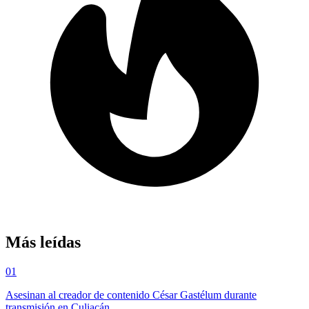
Más leídas
01
Asesinan al creador de contenido César Gastélum durante
transmisión en Culiacán