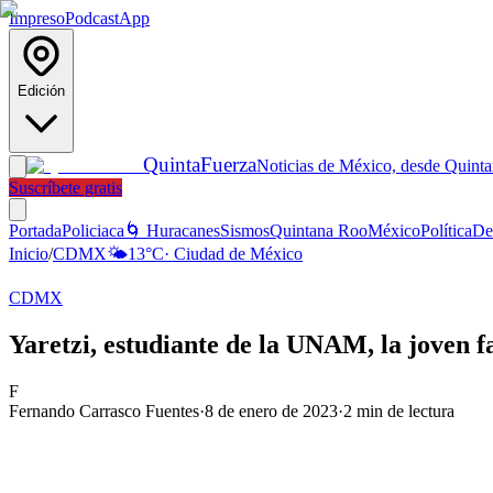
Impreso
Podcast
App
Edición
Quinta
Fuerza
Noticias de México, desde Quint
Suscríbete gratis
Portada
Policiaca
🌀 Huracanes
Sismos
Quintana Roo
México
Política
De
Inicio
/
CDMX
🌤️
13
°C
·
Ciudad de México
CDMX
Yaretzi, estudiante de la UNAM, la joven f
F
Fernando Carrasco Fuentes
·
8 de enero de 2023
·
2
min de lectura