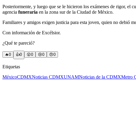
Posteriormente, y luego que se le hicieron los exámenes de rigor, el 
agencia
funeraria
en la zona sur de la Ciudad de México.
Familiares y amigos exigen justicia para esta joven, quien no debió mo
Con información de Excélsior.
¿Qué te pareció?
🔥
0
👍
0
😲
0
😢
0
😠
0
Etiquetas
México
CDMX
Noticias CDMX
UNAM
Noticias de la CDMX
Metro