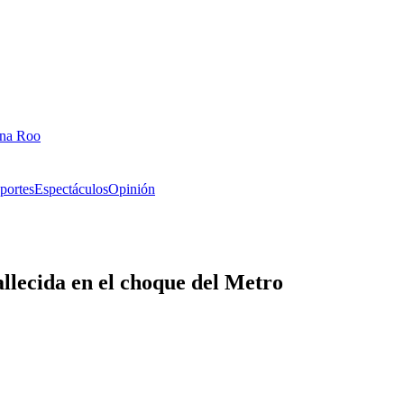
ana Roo
portes
Espectáculos
Opinión
allecida en el choque del Metro