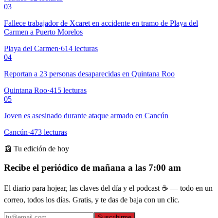
03
Fallece trabajador de Xcaret en accidente en tramo de Playa del
Carmen a Puerto Morelos
Playa del Carmen
·
614
lecturas
04
Reportan a 23 personas desaparecidas en Quintana Roo
Quintana Roo
·
415
lecturas
05
Joven es asesinado durante ataque armado en Cancún
Cancún
·
473
lecturas
📰 Tu edición de hoy
Recibe el periódico de mañana a las 7:00 am
El diario para hojear, las claves del día y el podcast ☕ — todo en un
correo, todos los días. Gratis, y te das de baja con un clic.
Suscribirme