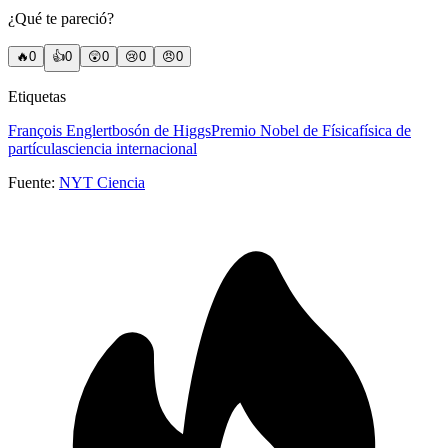
¿Qué te pareció?
🔥
0
👍
0
😲
0
😢
0
😠
0
Etiquetas
François Englert
bosón de Higgs
Premio Nobel de Física
física de
partículas
ciencia internacional
Fuente:
NYT Ciencia