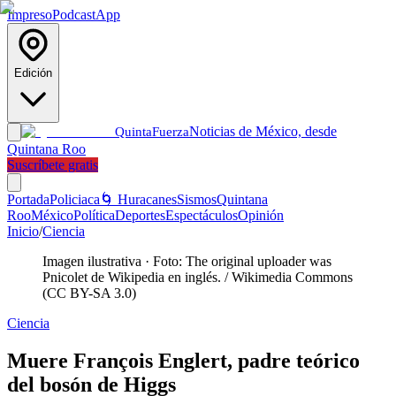
Impreso
Podcast
App
Edición
Noticias de México, desde
Quinta
Fuerza
Quintana Roo
Suscríbete gratis
Portada
Policiaca
🌀 Huracanes
Sismos
Quintana
Roo
México
Política
Deportes
Espectáculos
Opinión
Inicio
/
Ciencia
Imagen ilustrativa
·
Foto: The original uploader was
Pnicolet de Wikipedia en inglés. / Wikimedia Commons
(CC BY-SA 3.0)
Ciencia
Muere François Englert, padre teórico
del bosón de Higgs