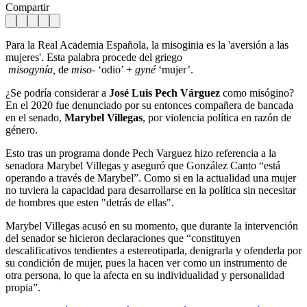
Compartir
Para la Real Academia Española, la misoginia es la 'aversión a las
mujeres'. Esta palabra procede del griego
misogynía,
de
miso-
‘odio’ +
gyné
‘mujer’.
¿Se podría considerar a
José Luis Pech Várguez
como misógino?
En el 2020 fue denunciado por su entonces compañera de bancada
en el senado,
Marybel Villegas
, por violencia política en razón de
género.
Esto tras un programa donde Pech Varguez hizo referencia a la
senadora Marybel Villegas y aseguró que González Canto “está
operando a través de Marybel”. Como si en la actualidad una mujer
no tuviera la capacidad para desarrollarse en la política sin necesitar
de hombres que esten "detrás de ellas".
Marybel Villegas acusó en su momento, que durante la intervención
del senador se hicieron declaraciones que “constituyen
descalificativos tendientes a estereotiparla, denigrarla y ofenderla por
su condición de mujer, pues la hacen ver como un instrumento de
otra persona, lo que la afecta en su individualidad y personalidad
propia”.