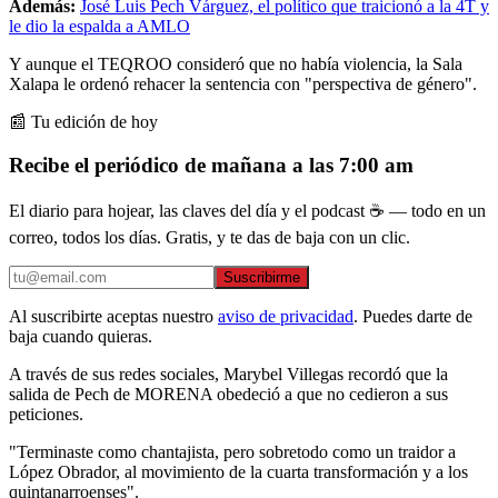
Además:
José Luis Pech Várguez, el político que traicionó a la 4T y
le dio la espalda a AMLO
Y aunque el TEQROO consideró que no había violencia, la Sala
Xalapa le ordenó rehacer la sentencia con "perspectiva de género".
📰 Tu edición de hoy
Recibe el periódico de mañana a las 7:00 am
El diario para hojear, las claves del día y el podcast ☕ — todo en un
correo, todos los días. Gratis, y te das de baja con un clic.
Suscribirme
Al suscribirte aceptas nuestro
aviso de privacidad
. Puedes darte de
baja cuando quieras.
A través de sus redes sociales, Marybel Villegas recordó que la
salida de Pech de MORENA obedeció a que no cedieron a sus
peticiones.
"Terminaste como chantajista, pero sobretodo como un traidor a
López Obrador, al movimiento de la cuarta transformación y a los
quintanarroenses".