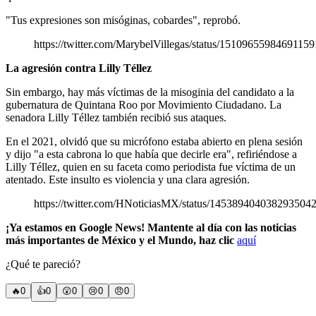
"Tus expresiones son misóginas, cobardes", reprobó.
https://twitter.com/MarybelVillegas/status/1510965598469115
La agresión contra Lilly Téllez
Sin embargo, hay más víctimas de la misoginia del candidato a la
gubernatura de Quintana Roo por Movimiento Ciudadano. La
senadora Lilly Téllez también recibió sus ataques.
En el 2021, olvidó que su micrófono estaba abierto en plena sesión
y dijo "a esta cabrona lo que había que decirle era", refiriéndose a
Lilly Téllez, quien en su faceta como periodista fue víctima de un
atentado. Este insulto es violencia y una clara agresión.
https://twitter.com/HNoticiasMX/status/145389404038293504
¡Ya estamos en Google News! Mantente al día con las noticias
más importantes de México y el Mundo, haz clic
aquí
¿Qué te pareció?
🔥
0
👍
0
😲
0
😢
0
😠
0