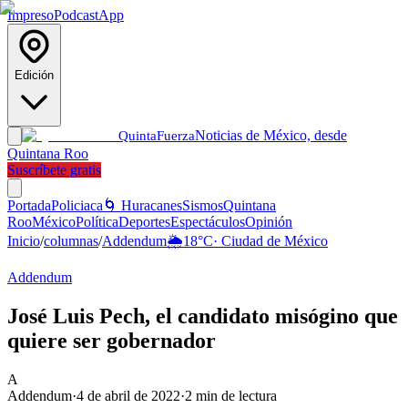
Impreso
Podcast
App
Edición
Noticias de México, desde
Quinta
Fuerza
Quintana Roo
Suscríbete gratis
Portada
Policiaca
🌀 Huracanes
Sismos
Quintana
Roo
México
Política
Deportes
Espectáculos
Opinión
Inicio
/
columnas
/
Addendum
🌦️
18
°C
·
Ciudad de México
Addendum
José Luis Pech, el candidato misógino que
quiere ser gobernador
A
Addendum
·
4 de abril de 2022
·
2
min de lectura