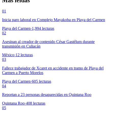
Más leídas
01
Inicia paro laboral en Complejo Mayakoba en Playa del Carmen
Playa del Carmen
·
1,994
lecturas
02
Asesinan al creador de contenido César Gastélum durante
transmisión en Culiacán
México
·
12
lecturas
03
Fallece trabajador de Xcaret en accidente en tramo de Playa del
Carmen a Puerto Morelos
Playa del Carmen
·
605
lecturas
04
Reportan a 23 personas desaparecidas en Quintana Roo
Quintana Roo
·
408
lecturas
05