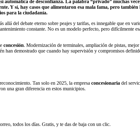
asi automática de desconfianza. La palabra “privado” muchas veces
la gente. Y sí, hay casos que alimentaron esa mala fama, pero tam
ios para la ciudadanía.
s allá del debate eterno sobre peajes y tarifas, es innegable que en vario
antenimiento constante. No es un modelo perfecto, pero difícilmente es
de
concesión
. Modernización de terminales, ampliación de pistas, mejor
ién han demostrado que cuando hay supervisión y compromisos definidos
reconocimiento. Tan solo en 2025, la empresa
concesionaria
del servi
n una gran diferencia en estos municipios.
rreo, todos los días. Gratis, y te das de baja con un clic.