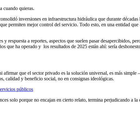
ja cuando quieras.
consolidó inversiones en infraestructura hidráulica que durante décadas 
 que permiten mejor control del servicio. Todo esto, en una entidad qu
es y respuesta a reportes, aspectos que suelen pasar desapercibidos, pe
años que ha operado y los resultados de 2025 están ahí: sería deshonesto
i afirmar que el sector privado es la solución universal, es más sim
dos, calidad y beneficio social, no en consignas ideológicas.
servicios públicos
ances solo porque no encajan en cierto relato, termina perjudicando a la c