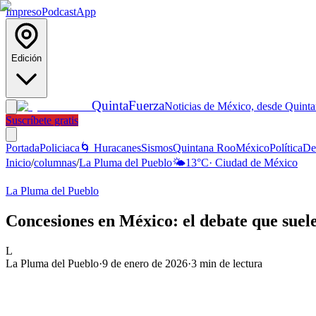
Impreso
Podcast
App
Edición
Quinta
Fuerza
Noticias de México, desde Quint
Suscríbete gratis
Portada
Policiaca
🌀 Huracanes
Sismos
Quintana Roo
México
Política
De
Inicio
/
columnas
/
La Pluma del Pueblo
🌤️
13
°C
·
Ciudad de México
La Pluma del Pueblo
Concesiones en México: el debate que suele
L
La Pluma del Pueblo
·
9 de enero de 2026
·
3
min de lectura