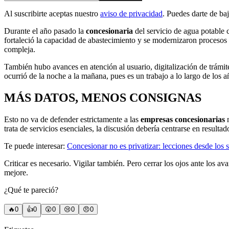
Al suscribirte aceptas nuestro
aviso de privacidad
. Puedes darte de ba
Durante el año pasado la
concesionaria
del servicio de agua potable 
fortaleció la capacidad de abastecimiento y se modernizaron procesos
compleja.
También hubo avances en atención al usuario, digitalización de trámit
ocurrió de la noche a la mañana, pues es un trabajo a lo largo de los 
MÁS DATOS, MENOS CONSIGNAS
Esto no va de defender estrictamente a las
empresas concesionarias
n
trata de servicios esenciales, la discusión debería centrarse en resulta
Te puede interesar:
Concesionar no es privatizar: lecciones desde los 
Criticar es necesario. Vigilar también. Pero cerrar los ojos ante los av
mejore.
¿Qué te pareció?
🔥
0
👍
0
😲
0
😢
0
😠
0