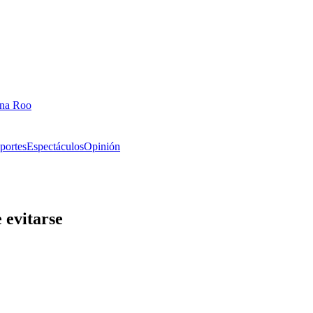
ana Roo
portes
Espectáculos
Opinión
 evitarse