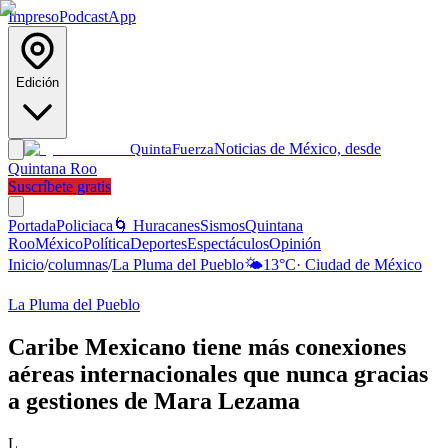
Impreso
Podcast
App
Edición
Noticias de México, desde
Quinta
Fuerza
Quintana Roo
Suscríbete gratis
Portada
Policiaca
🌀 Huracanes
Sismos
Quintana
Roo
México
Política
Deportes
Espectáculos
Opinión
Inicio
/
columnas
/
La Pluma del Pueblo
🌤️
13
°C
·
Ciudad de México
La Pluma del Pueblo
Caribe Mexicano tiene más conexiones
aéreas internacionales que nunca gracias
a gestiones de Mara Lezama
L