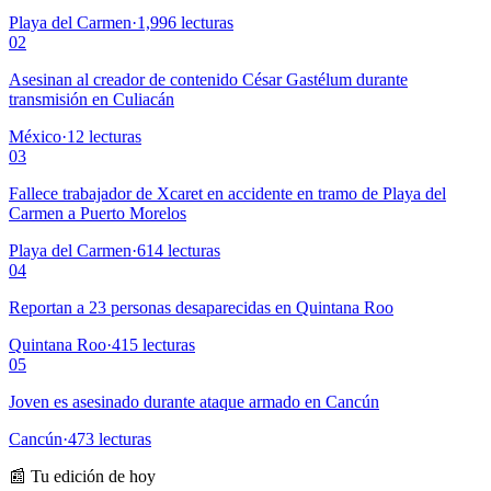
Playa del Carmen
·
1,996
lecturas
02
Asesinan al creador de contenido César Gastélum durante
transmisión en Culiacán
México
·
12
lecturas
03
Fallece trabajador de Xcaret en accidente en tramo de Playa del
Carmen a Puerto Morelos
Playa del Carmen
·
614
lecturas
04
Reportan a 23 personas desaparecidas en Quintana Roo
Quintana Roo
·
415
lecturas
05
Joven es asesinado durante ataque armado en Cancún
Cancún
·
473
lecturas
📰 Tu edición de hoy