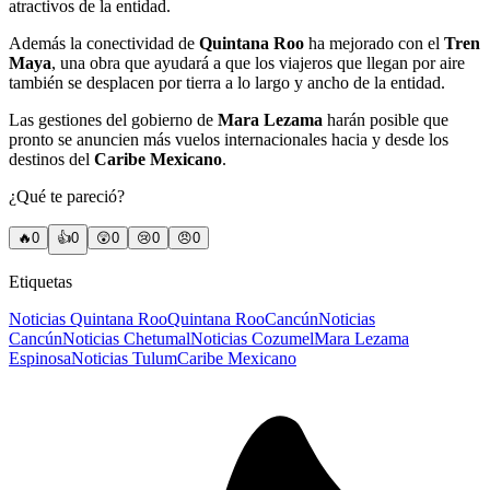
atractivos de la entidad.
Además la conectividad de
Quintana Roo
ha mejorado con el
Tren
Maya
, una obra que ayudará a que los viajeros que llegan por aire
también se desplacen por tierra a lo largo y ancho de la entidad.
Las gestiones del gobierno de
Mara Lezama
harán posible que
pronto se anuncien más vuelos internacionales hacia y desde los
destinos del
Caribe Mexicano
.
¿Qué te pareció?
🔥
0
👍
0
😲
0
😢
0
😠
0
Etiquetas
Noticias Quintana Roo
Quintana Roo
Cancún
Noticias
Cancún
Noticias Chetumal
Noticias Cozumel
Mara Lezama
Espinosa
Noticias Tulum
Caribe Mexicano