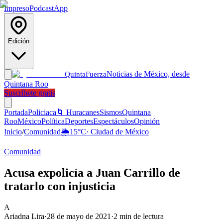
Impreso
Podcast
App
Edición
Noticias de México, desde
Quinta
Fuerza
Quintana Roo
Suscríbete gratis
Portada
Policiaca
🌀 Huracanes
Sismos
Quintana
Roo
México
Política
Deportes
Espectáculos
Opinión
Inicio
/
Comunidad
🌦️
15
°C
·
Ciudad de México
Comunidad
Acusa expolicía a Juan Carrillo de
tratarlo con injusticia
A
Ariadna Lira
·
28 de mayo de 2021
·
2
min de lectura