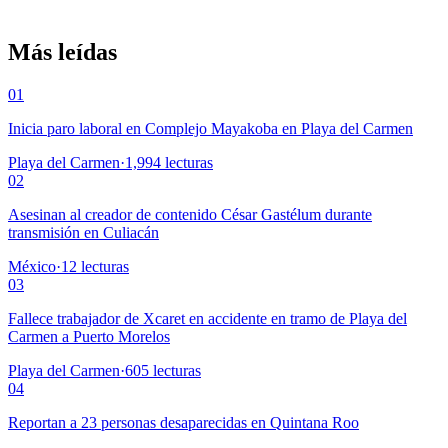
Más leídas
01
Inicia paro laboral en Complejo Mayakoba en Playa del Carmen
Playa del Carmen
·
1,994
lecturas
02
Asesinan al creador de contenido César Gastélum durante
transmisión en Culiacán
México
·
12
lecturas
03
Fallece trabajador de Xcaret en accidente en tramo de Playa del
Carmen a Puerto Morelos
Playa del Carmen
·
605
lecturas
04
Reportan a 23 personas desaparecidas en Quintana Roo