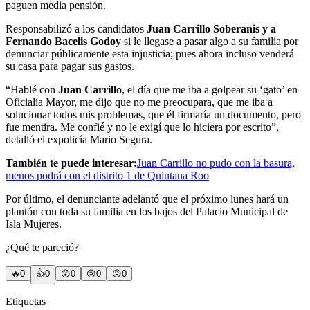
paguen media pensión.
Responsabilizó a los candidatos
Juan Carrillo Soberanis y a
Fernando Bacelis Godoy
si le llegase a pasar algo a su familia por
denunciar públicamente esta injusticia; pues ahora incluso venderá
su casa para pagar sus gastos.
“Hablé con
Juan Carrillo
, el día que me iba a golpear su ‘gato’ en
Oficialía Mayor, me dijo que no me preocupara, que me iba a
solucionar todos mis problemas, que él firmaría un documento, pero
fue mentira. Me confié y no le exigí que lo hiciera por escrito”,
detalló el expolicía Mario Segura.
También te puede interesar:
Juan Carrillo no pudo con la basura,
menos podrá con el distrito 1 de Quintana Roo
Por último, el denunciante adelantó que el próximo lunes hará un
plantón con toda su familia en los bajos del Palacio Municipal de
Isla Mujeres.
¿Qué te pareció?
🔥
0
👍
0
😲
0
😢
0
😠
0
Etiquetas