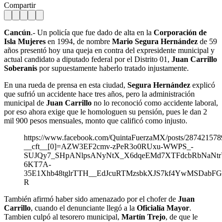
Compartir
Cancún
.- Un policía que fue dado de alta en la
Corporación de
Isla Mujeres
en 1994, de nombre
Mario Segura Hernández
de 59
años presentó hoy una queja en contra del expresidente municipal y
actual candidato a diputado federal por el Distrito 01,
Juan Carrillo
Soberanis
por supuestamente haberlo tratado injustamente.
En una rueda de prensa en esta ciudad,
Segura Hernández
explicó
que sufrió un accidente hace tres años, pero la administración
municipal de
Juan Carrillo
no lo reconoció como accidente laboral,
por eso ahora exige que le homologuen su pensión, pues le dan 2
mil 900 pesos mensuales, monto que calificó como injusto.
https://www.facebook.com/QuintaFuerzaMX/posts/28742157
__cft__[0]=AZW3EF2cmv-zPeR3o0RUxu-WWPS_-
SUJQy7_SHpANlpsANyNtX_X6dqeEMd7XTFdcbRbNaNtr
6KT7A-
35E1Xhb48tglrTTH__EdJcuRTMzsbkXJS7kf4YwMSDabFG
R
También afirmó haber sido amenazado por el chofer de
Juan
Carrillo
, cuando el denunciante llegó a la
Oficialía Mayor
.
Tambien culpó al tesorero municipal,
Martín Trejo
, de que le