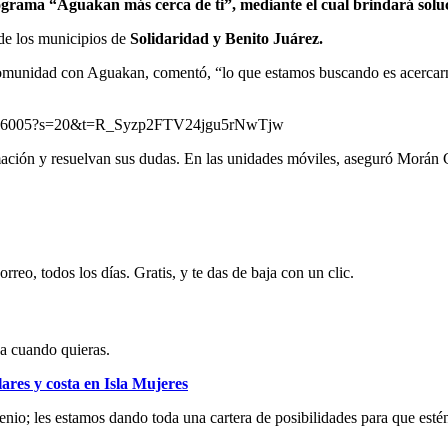
programa “Aguakan más cerca de ti”, mediante el cual brindará soluc
e los municipios de
Solidaridad y Benito Juárez.
omunidad con Aguakan, comentó, “lo que estamos buscando es acercarnos
424256005?s=20&t=R_Syzp2FTV24jgu5rNwTjw
rmación y resuelvan sus dudas. En las unidades móviles, aseguró Morán 
rreo, todos los días. Gratis, y te das de baja con un clic.
ja cuando quieras.
ares y costa en Isla Mujeres
io; les estamos dando toda una cartera de posibilidades para que estén 