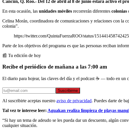
Cancún, Q. Roo.- Del 12 de abril al 8 de junio estará activo el 
En esta ocasión, las
unidades móviles
recorrerán diferentes
colonias
d
Celina Morán, coordinadora de comunicaciones y relaciones con la c
colonia”.
https://twitter.com/QuintaFuerzaROO/status/1514414587
Parte de los objetivos del programa es que las personas reciban info
📰 Tu edición de hoy
Recibe el periódico de mañana a las 7:00 am
El diario para hojear, las claves del día y el podcast ☕ — todo en un co
Suscribirme
Al suscribirte aceptas nuestro
aviso de privacidad
. Puedes darte de ba
Tal vez te interese leer:
Aguakan realiza limpieza de playas mangl
“Si hay un tema de adeudo se les pueda dar un descuento, algún conven
cualquier situación.