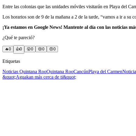
Entre las colonias que las unidades móviles visitarán en Playa del Ca
Los horarios son de 9 de la mañana a 2 de la tarde, “vamos a ir a su 
¡Ya estamos en Google News! Mantente al día con las noticias má
¿Qué te pareció?
🔥
0
👍
0
😲
0
😢
0
😠
0
Etiquetas
Noticias Quintana Roo
Quintana Roo
Cancún
Playa del Carmen
Notici
&quot;Aguakan más cerca de ti&quot;