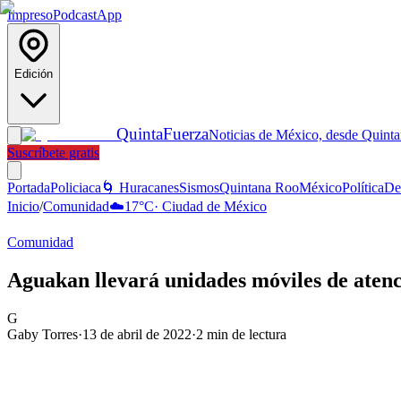
Impreso
Podcast
App
Edición
Quinta
Fuerza
Noticias de México, desde Quint
Suscríbete gratis
Portada
Policiaca
🌀 Huracanes
Sismos
Quintana Roo
México
Política
De
Inicio
/
Comunidad
☁️
17
°C
·
Ciudad de México
Comunidad
Aguakan llevará unidades móviles de atenc
G
Gaby Torres
·
13 de abril de 2022
·
2
min de lectura