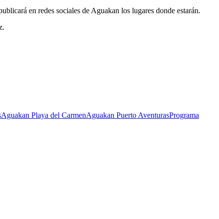
publicará en redes sociales de Aguakan los lugares donde estarán.
z.
s
Aguakan Playa del Carmen
Aguakan Puerto Aventuras
Programa