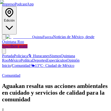
Impreso
Podcast
App
Edición
Noticias de México, desde
Quinta
Fuerza
Quintana Roo
Suscríbete gratis
Portada
Policiaca
🌀 Huracanes
Sismos
Quintana
Roo
México
Política
Deportes
Espectáculos
Opinión
Inicio
/
Comunidad
🌤️
13
°C
·
Ciudad de México
Comunidad
Aguakan resalta sus acciones ambientales
en cuidado y servicios de calidad para la
comunidad
J