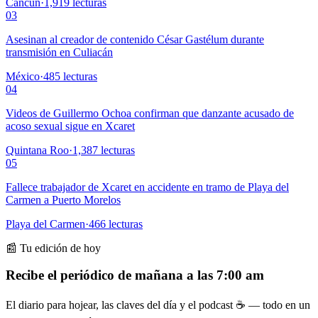
Cancún
·
1,919
lecturas
03
Asesinan al creador de contenido César Gastélum durante
transmisión en Culiacán
México
·
485
lecturas
04
Videos de Guillermo Ochoa confirman que danzante acusado de
acoso sexual sigue en Xcaret
Quintana Roo
·
1,387
lecturas
05
Fallece trabajador de Xcaret en accidente en tramo de Playa del
Carmen a Puerto Morelos
Playa del Carmen
·
466
lecturas
📰 Tu edición de hoy
Recibe el periódico de mañana a las 7:00 am
El diario para hojear, las claves del día y el podcast ☕ — todo en un