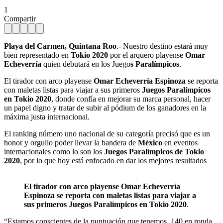
1
Compartir
Playa del Carmen, Quintana Roo
.- Nuestro destino estará muy
bien representado en
Tokio 2020
por el arquero playense
Omar
Echeverría
quien debutará en los Juego
s Paralímpicos
.
El tirador con arco playense
Omar Echeverría Espinoza
se reporta
con maletas listas para viajar a sus primeros
Juegos Paralímpicos
en Tokio 2020
, donde confía en mejorar su marca personal, hacer
un papel digno y tratar de subir al pódium de los ganadores en la
máxima justa internacional.
El ranking número uno nacional de su categoría precisó que es un
honor y orgullo poder llevar la bandera de
México
en eventos
internacionales como lo son los
Juegos Paralímpicos de Tokio
2020
, por lo que hoy está enfocado en dar los mejores resultados
El tirador con arco playense Omar Echeverría
Espinoza se reporta con maletas listas para viajar a
sus primeros Juegos Paralímpicos en Tokio 2020
.
“Estamos conscientes de la puntuación que tenemos, 140 en ronda