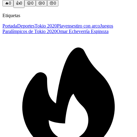
🔥
0
👍
0
😲
0
😢
0
😠
0
Etiquetas
Portada
Deportes
Tokio 2020
Playenses
tiro con arco
Juegos
Paralímpicos de Tokio 2020
Omar Echeverría Espinoza