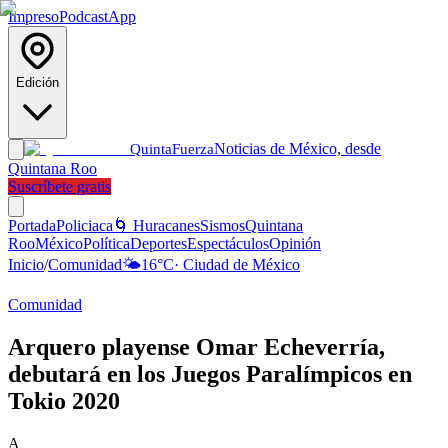
Impreso
Podcast
App
Edición
Noticias de México, desde
Quinta
Fuerza
Quintana Roo
Suscríbete gratis
Portada
Policiaca
🌀 Huracanes
Sismos
Quintana
Roo
México
Política
Deportes
Espectáculos
Opinión
Inicio
/
Comunidad
🌤️
16
°C
·
Ciudad de México
Comunidad
Arquero playense Omar Echeverría,
debutará en los Juegos Paralímpicos en
Tokio 2020
A