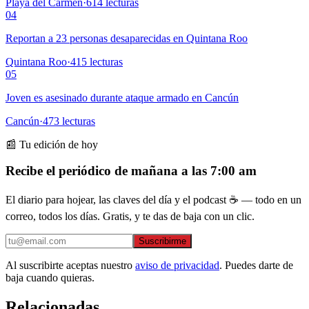
Playa del Carmen
·
614
lecturas
04
Reportan a 23 personas desaparecidas en Quintana Roo
Quintana Roo
·
415
lecturas
05
Joven es asesinado durante ataque armado en Cancún
Cancún
·
473
lecturas
📰 Tu edición de hoy
Recibe el periódico de mañana a las 7:00 am
El diario para hojear, las claves del día y el podcast ☕ — todo en un
correo, todos los días. Gratis, y te das de baja con un clic.
Suscribirme
Al suscribirte aceptas nuestro
aviso de privacidad
. Puedes darte de
baja cuando quieras.
Relacionadas