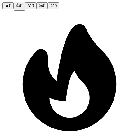
🔥
0
👍
0
😲
0
😢
0
😠
0