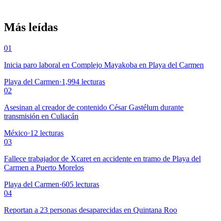
Más leídas
01
Inicia paro laboral en Complejo Mayakoba en Playa del Carmen
Playa del Carmen
·
1,994
lecturas
02
Asesinan al creador de contenido César Gastélum durante
transmisión en Culiacán
México
·
12
lecturas
03
Fallece trabajador de Xcaret en accidente en tramo de Playa del
Carmen a Puerto Morelos
Playa del Carmen
·
605
lecturas
04
Reportan a 23 personas desaparecidas en Quintana Roo