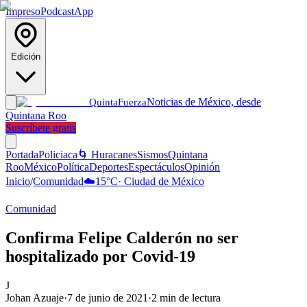
Impreso
Podcast
App
Edición
Noticias de México, desde
Quinta
Fuerza
Quintana Roo
Suscríbete gratis
Portada
Policiaca
🌀 Huracanes
Sismos
Quintana
Roo
México
Política
Deportes
Espectáculos
Opinión
Inicio
/
Comunidad
☁️
15
°C
·
Ciudad de México
Comunidad
Confirma Felipe Calderón no ser
hospitalizado por Covid-19
J
Johan Azuaje
·
7 de junio de 2021
·
2
min de lectura