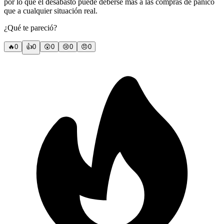
por lo que el desabasto puede deberse más a las compras de pánico
que a cualquier situación real.
¿Qué te pareció?
🔥
0
👍
0
😲
0
😢
0
😠
0