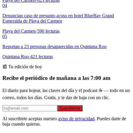
Playa del Carmen
·
623
lecturas
04
Denuncian caso de presunto acoso en hotel BlueBay Grand
Esmeralda de Playa del Carmen
Playa del Carmen
·
596
lecturas
05
Reportan a 23 personas desaparecidas en Quintana Roo
Quintana Roo
·
421
lecturas
📰 Tu edición de hoy
Recibe el periódico de mañana a las 7:00 am
El diario para hojear, las claves del día y el podcast ☕ — todo en un
correo, todos los días. Gratis, y te das de baja con un clic.
Suscribirme
Al suscribirte aceptas nuestro
aviso de privacidad
. Puedes darte de
baja cuando quieras.