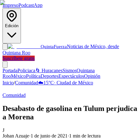
Impreso
Podcast
App
Edición
Noticias de México, desde
Quinta
Fuerza
Quintana Roo
Suscríbete gratis
Portada
Policiaca
🌀 Huracanes
Sismos
Quintana
Roo
México
Política
Deportes
Espectáculos
Opinión
Inicio
/
Comunidad
☁️
15
°C
·
Ciudad de México
Comunidad
Desabasto de gasolina en Tulum perjudica
a Morena
J
Johan Azuaje
·
1 de junio de 2021
·
1
min de lectura