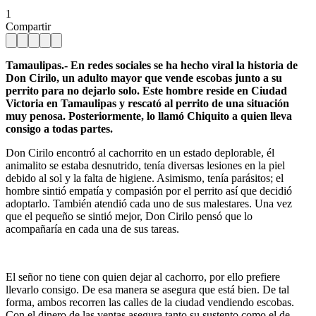
1
Compartir
Tamaulipas.- En redes sociales se ha hecho viral la historia de
Don Cirilo, un adulto mayor que vende escobas junto a
su
perrito para no dejarlo solo. Este hombre reside en Ciudad
Victoria en Tamaulipas y rescató al perrito de una situación
muy penosa. Posteriormente, lo llamó Chiquito a quien lleva
consigo a todas partes.
Don Cirilo encontró al cachorrito en un estado deplorable, él
animalito se estaba desnutrido, tenía diversas lesiones en la piel
debido al sol y la falta de higiene. Asimismo, tenía parásitos; el
hombre sintió empatía y compasión por el perrito así que decidió
adoptarlo. También atendió cada uno de sus malestares. Una vez
que el pequeño se sintió mejor, Don Cirilo pensó que lo
acompañaría en cada una de sus tareas.
El señor no tiene con quien dejar al cachorro, por ello prefiere
llevarlo consigo. De esa manera se asegura que está bien. De tal
forma, ambos recorren las calles de la ciudad vendiendo escobas.
Con el dinero de las ventas asegura tanto su sustento como el de