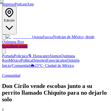
Impreso
Podcast
App
Edición
Noticias de México, desde
Quinta
Fuerza
Quintana Roo
Suscríbete gratis
Portada
Policiaca
🌀 Huracanes
Sismos
Quintana
Roo
México
Política
Deportes
Espectáculos
Opinión
Inicio
/
Comunidad
🌦️
23
°C
·
Ciudad de México
Comunidad
Don Cirilo vende escobas junto a su
perrito llamado Chiquito para no dejarlo
solo
J