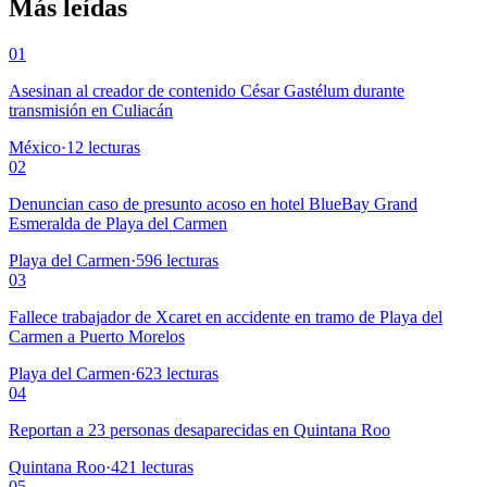
Más leídas
01
Asesinan al creador de contenido César Gastélum durante
transmisión en Culiacán
México
·
12
lecturas
02
Denuncian caso de presunto acoso en hotel BlueBay Grand
Esmeralda de Playa del Carmen
Playa del Carmen
·
596
lecturas
03
Fallece trabajador de Xcaret en accidente en tramo de Playa del
Carmen a Puerto Morelos
Playa del Carmen
·
623
lecturas
04
Reportan a 23 personas desaparecidas en Quintana Roo
Quintana Roo
·
421
lecturas
05