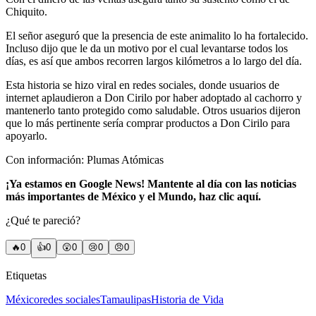
Chiquito.
El señor aseguró que la presencia de este animalito lo ha fortalecido.
Incluso dijo que le da un motivo por el cual levantarse todos los
días, es así que ambos recorren largos kilómetros a lo largo del día.
Esta historia se hizo viral en redes sociales, donde usuarios de
internet aplaudieron a Don Cirilo por haber adoptado al cachorro y
mantenerlo tanto protegido como saludable. Otros usuarios dijeron
que lo más pertinente sería comprar productos a Don Cirilo para
apoyarlo.
Con información: Plumas Atómicas
¡Ya estamos en Google News! Mantente al día con las noticias
más importantes de México y el Mundo, haz clic aquí.
¿Qué te pareció?
🔥
0
👍
0
😲
0
😢
0
😠
0
Etiquetas
México
redes sociales
Tamaulipas
Historia de Vida