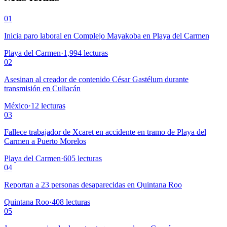
01
Inicia paro laboral en Complejo Mayakoba en Playa del Carmen
Playa del Carmen
·
1,994
lecturas
02
Asesinan al creador de contenido César Gastélum durante
transmisión en Culiacán
México
·
12
lecturas
03
Fallece trabajador de Xcaret en accidente en tramo de Playa del
Carmen a Puerto Morelos
Playa del Carmen
·
605
lecturas
04
Reportan a 23 personas desaparecidas en Quintana Roo
Quintana Roo
·
408
lecturas
05