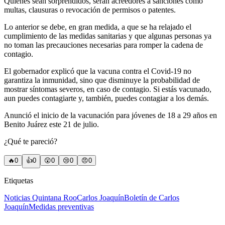
Quienes sean sorprendidos, serán acreedores a sanciones como
multas, clausuras o revocación de permisos o patentes.
Lo anterior se debe, en gran medida, a que se ha relajado el
cumplimiento de las medidas sanitarias y que algunas personas ya
no toman las precauciones necesarias para romper la cadena de
contagio.
El gobernador explicó que la vacuna contra el Covid-19 no
garantiza la inmunidad, sino que disminuye la probabilidad de
mostrar síntomas severos, en caso de contagio. Si estás vacunado,
aun puedes contagiarte y, también, puedes contagiar a los demás.
Anunció el inicio de la vacunación para jóvenes de 18 a 29 años en
Benito Juárez este 21 de julio.
¿Qué te pareció?
🔥
0
👍
0
😲
0
😢
0
😠
0
Etiquetas
Noticias Quintana Roo
Carlos Joaquín
Boletín de Carlos
Joaquín
Medidas preventivas