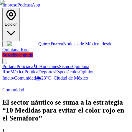
Impreso
Podcast
App
Edición
Noticias de México, desde
Quinta
Fuerza
Quintana Roo
Suscríbete gratis
Portada
Policiaca
🌀 Huracanes
Sismos
Quintana
Roo
México
Política
Deportes
Espectáculos
Opinión
Inicio
/
Comunidad
🌦️
23
°C
·
Ciudad de México
Comunidad
El sector náutico se suma a la estrategia
“10 Medidas para evitar el color rojo en
el Semáforo”
J