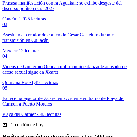
Fracasa manifestación contra Aguakan; se exhibe desgaste del
discurso político para 2027
Cancún
·
1,925
lecturas
03
Asesinan al creador de contenido César Gastélum durante
transmisión en Culiacán
México
·
12
lecturas
04
Videos de Guillermo Ochoa confirman que danzante acusado de
acoso sexual sigue en Xcaret
Quintana Roo
·
1,391
lecturas
05
Fallece trabajador de Xcaret en accidente en tramo de Playa del
Carmen a Puerto Morelos
Playa del Carmen
·
583
lecturas
📰 Tu edición de hoy
Recibe el periódico de mañana a las 7:00 am