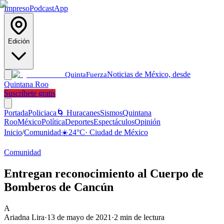
Impreso
Podcast
App
Edición
Noticias de México, desde
Quinta
Fuerza
Quintana Roo
Suscríbete gratis
Portada
Policiaca
🌀 Huracanes
Sismos
Quintana
Roo
México
Política
Deportes
Espectáculos
Opinión
Inicio
/
Comunidad
☀️
24
°C
·
Ciudad de México
Comunidad
Entregan reconocimiento al Cuerpo de
Bomberos de Cancún
A
Ariadna Lira
·
13 de mayo de 2021
·
2
min de lectura