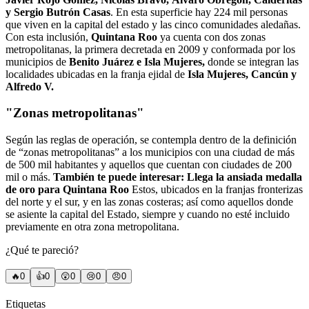
y Sergio Butrón Casas
. En esta superficie hay 224 mil personas
que viven en la capital del estado y las cinco comunidades aledañas.
Con esta inclusión,
Quintana Roo
ya cuenta con dos zonas
metropolitanas, la primera decretada en 2009 y conformada por los
municipios de
Benito Juárez e Isla Mujeres,
donde se integran las
localidades ubicadas en la franja ejidal de
Isla Mujeres, Cancún y
Alfredo V.
"Zonas metropolitanas"
Según las reglas de operación, se contempla dentro de la definición
de “zonas metropolitanas” a los municipios con una ciudad de más
de 500 mil habitantes y aquellos que cuentan con ciudades de 200
mil o más.
También te puede interesar: Llega la ansiada medalla
de oro para Quintana Roo
Estos, ubicados en la franjas fronterizas
del norte y el sur, y en las zonas costeras; así como aquellos donde
se asiente la capital del Estado, siempre y cuando no esté incluido
previamente en otra zona metropolitana.
¿Qué te pareció?
🔥
0
👍
0
😲
0
😢
0
😠
0
Etiquetas