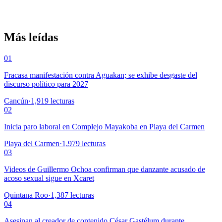
Más leídas
01
Fracasa manifestación contra Aguakan; se exhibe desgaste del
discurso político para 2027
Cancún
·
1,919
lecturas
02
Inicia paro laboral en Complejo Mayakoba en Playa del Carmen
Playa del Carmen
·
1,979
lecturas
03
Videos de Guillermo Ochoa confirman que danzante acusado de
acoso sexual sigue en Xcaret
Quintana Roo
·
1,387
lecturas
04
Asesinan al creador de contenido César Gastélum durante