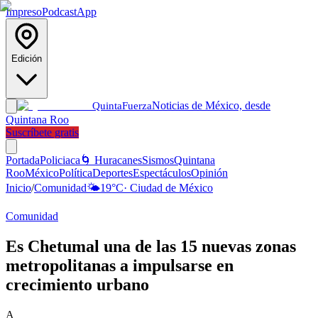
Impreso
Podcast
App
Edición
Noticias de México, desde
Quinta
Fuerza
Quintana Roo
Suscríbete gratis
Portada
Policiaca
🌀 Huracanes
Sismos
Quintana
Roo
México
Política
Deportes
Espectáculos
Opinión
Inicio
/
Comunidad
🌤️
19
°C
·
Ciudad de México
Comunidad
Es Chetumal una de las 15 nuevas zonas
metropolitanas a impulsarse en
crecimiento urbano
A