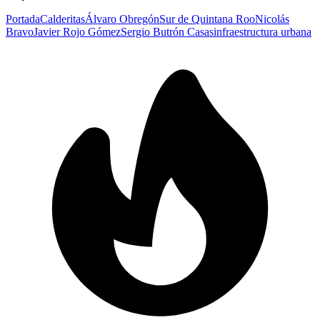
Portada
Calderitas
Álvaro Obregón
Sur de Quintana Roo
Nicolás
Bravo
Javier Rojo Gómez
Sergio Butrón Casas
infraestructura urbana