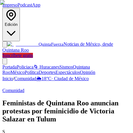
Impreso
Podcast
App
Edición
Noticias de México, desde
Quinta
Fuerza
Quintana Roo
Suscríbete gratis
Portada
Policiaca
🌀 Huracanes
Sismos
Quintana
Roo
México
Política
Deportes
Espectáculos
Opinión
Inicio
/
Comunidad
🌦️
18
°C
·
Ciudad de México
Comunidad
Feministas de Quintana Roo anuncian
protestas por feminicidio de Victoria
Salazar en Tulum
S