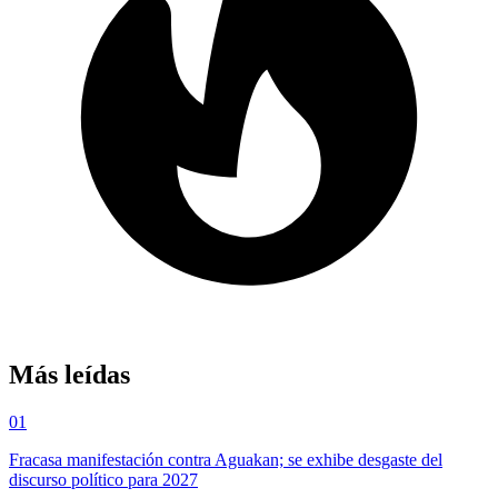
Más leídas
01
Fracasa manifestación contra Aguakan; se exhibe desgaste del
discurso político para 2027