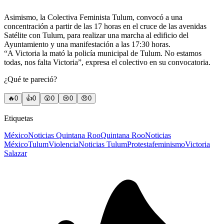
Asimismo, la Colectiva Feminista Tulum, convocó a una
concentración a partir de las 17 horas en el cruce de las avenidas
Satélite con Tulum, para realizar una marcha al edificio del
Ayuntamiento y una manifestación a las 17:30 horas.
“A Victoria la mató la policía municipal de Tulum. No estamos
todas, nos falta Victoria”, expresa el colectivo en su convocatoria.
¿Qué te pareció?
🔥
0
👍
0
😲
0
😢
0
😠
0
Etiquetas
México
Noticias Quintana Roo
Quintana Roo
Noticias
México
Tulum
Violencia
Noticias Tulum
Protesta
feminismo
Victoria
Salazar