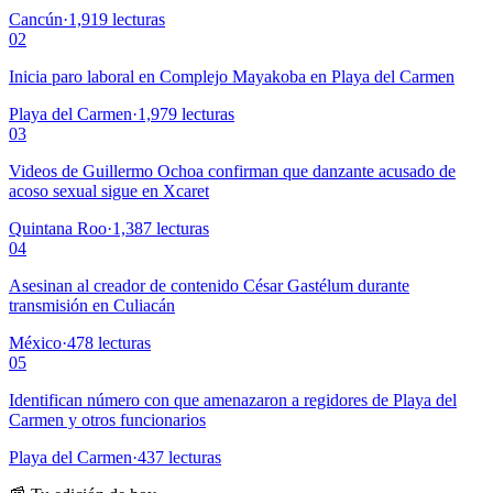
Cancún
·
1,919
lecturas
02
Inicia paro laboral en Complejo Mayakoba en Playa del Carmen
Playa del Carmen
·
1,979
lecturas
03
Videos de Guillermo Ochoa confirman que danzante acusado de
acoso sexual sigue en Xcaret
Quintana Roo
·
1,387
lecturas
04
Asesinan al creador de contenido César Gastélum durante
transmisión en Culiacán
México
·
478
lecturas
05
Identifican número con que amenazaron a regidores de Playa del
Carmen y otros funcionarios
Playa del Carmen
·
437
lecturas