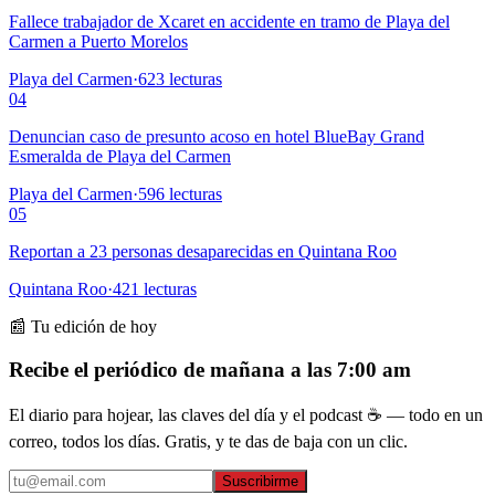
Fallece trabajador de Xcaret en accidente en tramo de Playa del
Carmen a Puerto Morelos
Playa del Carmen
·
623
lecturas
04
Denuncian caso de presunto acoso en hotel BlueBay Grand
Esmeralda de Playa del Carmen
Playa del Carmen
·
596
lecturas
05
Reportan a 23 personas desaparecidas en Quintana Roo
Quintana Roo
·
421
lecturas
📰 Tu edición de hoy
Recibe el periódico de mañana a las 7:00 am
El diario para hojear, las claves del día y el podcast ☕ — todo en un
correo, todos los días. Gratis, y te das de baja con un clic.
Suscribirme