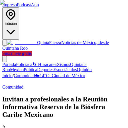
Impreso
Podcast
App
Edición
Noticias de México, desde
Quinta
Fuerza
Quintana Roo
Suscríbete gratis
Portada
Policiaca
🌀 Huracanes
Sismos
Quintana
Roo
México
Política
Deportes
Espectáculos
Opinión
Inicio
/
Comunidad
☁️
14
°C
·
Ciudad de México
Comunidad
Invitan a profesionales a la Reunión
Informativa Reserva de la Biósfera
Caribe Mexicano
A