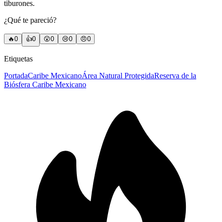
tiburones.
¿Qué te pareció?
🔥
0
👍
0
😲
0
😢
0
😠
0
Etiquetas
Portada
Caribe Mexicano
Área Natural Protegida
Reserva de la
Biósfera Caribe Mexicano