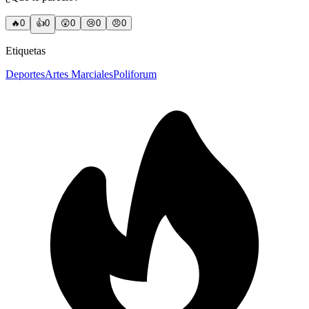
🔥
0
👍
0
😲
0
😢
0
😠
0
Etiquetas
Deportes
Artes Marciales
Poliforum