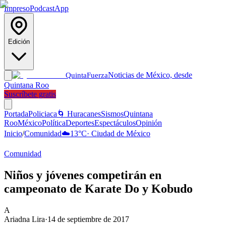
Impreso
Podcast
App
Edición
Noticias de México, desde
Quinta
Fuerza
Quintana Roo
Suscríbete gratis
Portada
Policiaca
🌀 Huracanes
Sismos
Quintana
Roo
México
Política
Deportes
Espectáculos
Opinión
Inicio
/
Comunidad
☁️
13
°C
·
Ciudad de México
Comunidad
Niños y jóvenes competirán en
campeonato de Karate Do y Kobudo
A
Ariadna Lira
·
14 de septiembre de 2017