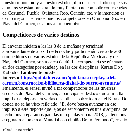
nuestro municipio y a nuestro estado", dijo el sensei. Indicó que sus
alumnos se están preparando muy fuerte para compatir con escuelas
de Cozumel, Puebla, Quintana Roo, Cancún, etc. y la intención es
dar lo mejor. "Tenemos buenos competidores en Quintana Roo, en
Playa del Carmen, estamos a un buen nivel".
Competidores de varios destinos
El envento iniciará a las las 8 de la mañana y terminará
aproximadamente a las 8 de la noche y participarán cerca de 200
competidores de varios estados de la República Mexicana y de
Playa del Carmen, serán cerca de 40. La competencia se efectuará
en dos categorías por edades y en las dos disciplinas, Karate Do y
Kobudo.
También te puede
interesar
https://quintafuerza.mx/quintana-roo/playa-del-
carmen/construccion-biblioteca-digital-de-puerto-
aventuras
/
Finalmente, el sensei invitó a los competidores de las diversas
escuelas de Playa del Carmen, a participar y destacó que aún falta
impulsar el deporte en varias disciplinas, sobre todo en el Karate Do,
donde no se ha visto reflejado. "El doyo busca avanzar en ese
impulso a este deporte que lejos de ser violento es una disciplina, de
hecho nos preparamos para las olimpiadas y para 2018, ya tenemos
asegurado el boleto al Mundial con el niño Brian Fernando", resaltó.
¿Qué te pareció?