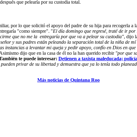
espués que pelearía por su custodia total.
liar, por lo que solicitó el apoyo del padre de su hija para recogerla a 
entregaría "como siempre". "
El día domingo que regresé, traté de ir por 
ecirme que no me la entregaría por que va a pelear su custodia"
, dijo
 señor y sus padres están peleando la separación total de la niña de m
las instancias a levantar mi queja y pedir apoyo, confío en Dios en qu
 Asimismo dijo que en la casa de él no la han querido recibir
"por que sa
También te puede interesar:
Detienen a taxista maleducada; policí
 pueden privar de su libertad y demuestra que ya lo tenía todo planea
Más noticias de Quintana Roo