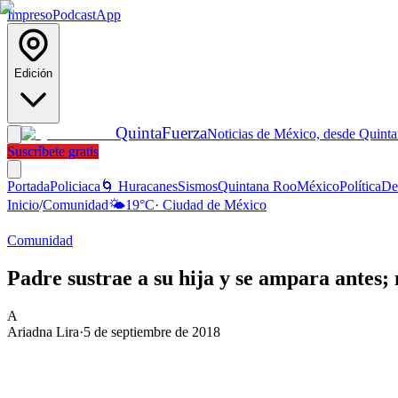
Impreso
Podcast
App
Edición
Quinta
Fuerza
Noticias de México, desde Quint
Suscríbete gratis
Portada
Policiaca
🌀 Huracanes
Sismos
Quintana Roo
México
Política
De
Inicio
/
Comunidad
🌤️
19
°C
·
Ciudad de México
Comunidad
Padre sustrae a su hija y se ampara antes;
A
Ariadna Lira
·
5 de septiembre de 2018