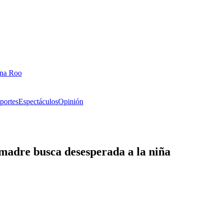
ana Roo
portes
Espectáculos
Opinión
 madre busca desesperada a la niña