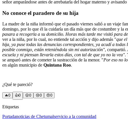
señor amparándose antes de arrebatarla del hogar materno y avisando d
No conoce el paradero de su hija
La madre de la niña informó que el pasado viernes salió a un viaje fami
domingo, por lo que él la cuidaría un día más que de costumbre y la 
pasara a recogerla a su domicilio. Horas más tarde me visitó para d
ver a la niña, por lo cual, no entiende tal acción y dijo además "
que el
hija, ya puse todas las denuncias correspondientes, ya acudí a todas 
posible conmigo, están reteniéndola sin mi autorización"
, compartió.
escuela y ni piensan llevarla estos días, con tal de que yo no la vea".
se amparó antes de cometer la sustracción de la menor. "
Por eso no lo
en algún municipio de
Quintana Roo
.
¿Qué te pareció?
🔥
0
👍
0
😲
0
😢
0
😠
0
Etiquetas
Portada
noticias de Chetumal
servicio a la comunidad