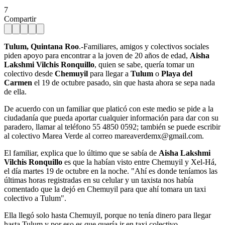
7
Compartir
Tulum, Quintana Roo
.-Familiares, amigos y colectivos sociales
piden apoyo para encontrar a la joven de 20 años de edad,
Aisha
Lakshmi Vilchis Ronquillo
, quien se sabe, quería tomar un
colectivo desde
Chemuyil
para llegar a
Tulum
o
Playa del
Carmen
el 19 de octubre pasado, sin que hasta ahora se sepa nada
de ella.
De acuerdo con un familiar que platicó con este medio se pide a la
ciudadanía que pueda aportar cualquier información para dar con su
paradero, llamar al teléfono 55 4850 0592; también se puede escribir
al colectivo Marea Verde al correo
mareaverdemx@gmail.com
.
El familiar, explica que lo último que se sabía de
Aisha Lakshmi
Vilchis Ronquillo
es que la habían visto entre Chemuyil y Xel-Há,
el día martes 19 de octubre en la noche. "Ahí es donde teníamos las
últimas horas registradas en su celular y un taxista nos había
comentado que la dejó en Chemuyil para que ahí tomara un taxi
colectivo a Tulum".
Ella llegó solo hasta Chemuyil, porque no tenía dinero para llegar
hasta Tulum y por eso es que quería ir en taxi colectivo.