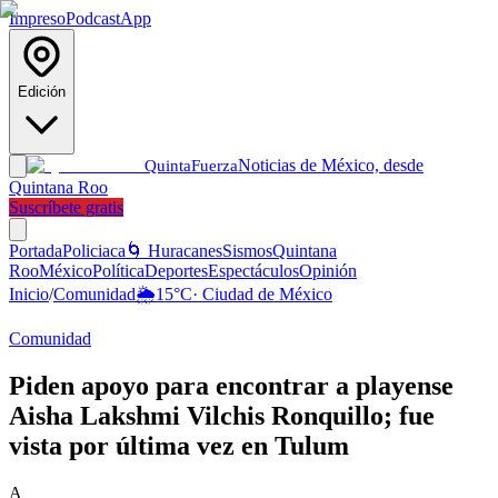
Impreso
Podcast
App
Edición
Noticias de México, desde
Quinta
Fuerza
Quintana Roo
Suscríbete gratis
Portada
Policiaca
🌀 Huracanes
Sismos
Quintana
Roo
México
Política
Deportes
Espectáculos
Opinión
Inicio
/
Comunidad
🌦️
15
°C
·
Ciudad de México
Comunidad
Piden apoyo para encontrar a playense
Aisha Lakshmi Vilchis Ronquillo; fue
vista por última vez en Tulum
A