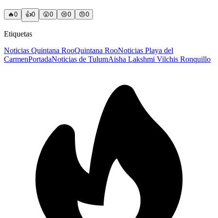
🔥
0
👍
0
😲
0
😢
0
😠
0
Etiquetas
Noticias Quintana Roo
Quintana Roo
Noticias Playa del
Carmen
Portada
Noticias de Tulum
Aisha Lakshmi Vilchis Ronquillo