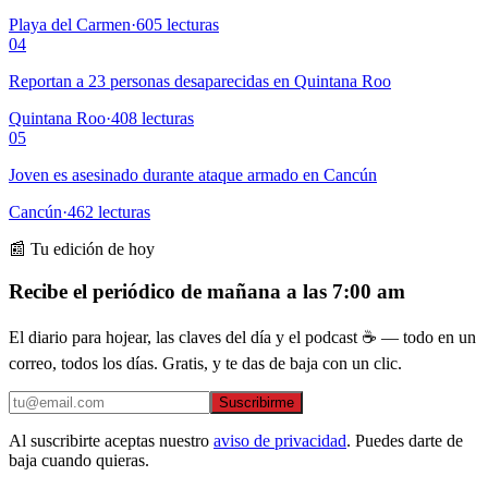
Playa del Carmen
·
605
lecturas
04
Reportan a 23 personas desaparecidas en Quintana Roo
Quintana Roo
·
408
lecturas
05
Joven es asesinado durante ataque armado en Cancún
Cancún
·
462
lecturas
📰 Tu edición de hoy
Recibe el periódico de mañana a las 7:00 am
El diario para hojear, las claves del día y el podcast ☕ — todo en un
correo, todos los días. Gratis, y te das de baja con un clic.
Suscribirme
Al suscribirte aceptas nuestro
aviso de privacidad
. Puedes darte de
baja cuando quieras.