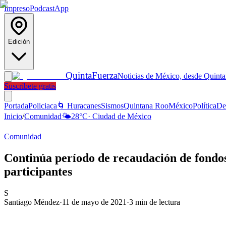
Impreso
Podcast
App
Edición
Quinta
Fuerza
Noticias de México, desde Quint
Suscríbete gratis
Portada
Policiaca
🌀 Huracanes
Sismos
Quintana Roo
México
Política
De
Inicio
/
Comunidad
🌤️
28
°C
·
Ciudad de México
Comunidad
Continúa período de recaudación de fondos
participantes
S
Santiago Méndez
·
11 de mayo de 2021
·
3
min de lectura