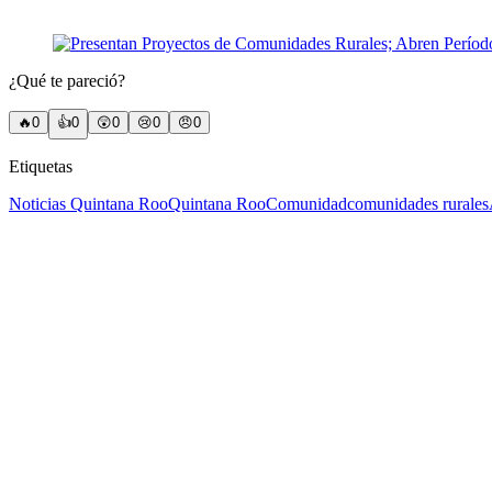
¿Qué te pareció?
🔥
0
👍
0
😲
0
😢
0
😠
0
Etiquetas
Noticias Quintana Roo
Quintana Roo
Comunidad
comunidades rurales