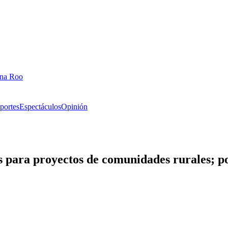
ana Roo
portes
Espectáculos
Opinión
 para proyectos de comunidades rurales; po