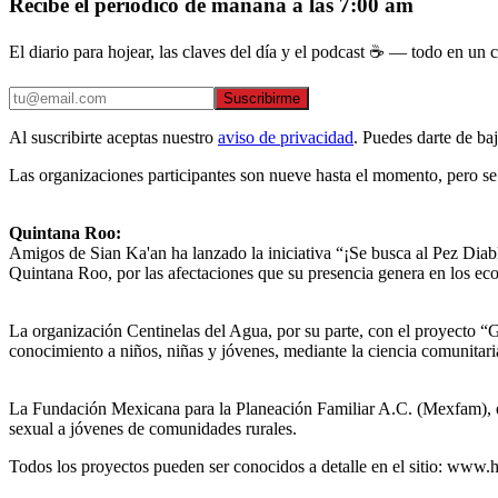
Recibe el periódico de mañana a las 7:00 am
El diario para hojear, las claves del día y el podcast ☕ — todo en un co
Suscribirme
Al suscribirte aceptas nuestro
aviso de privacidad
. Puedes darte de ba
Las organizaciones participantes son nueve hasta el momento, pero se
Quintana Roo:
Amigos de Sian Ka'an ha lanzado la iniciativa “¡Se busca al Pez Diab
Quintana Roo, por las afectaciones que su presencia genera en los eco
La organización Centinelas del Agua, por su parte, con el proyecto “
conocimiento a niños, niñas y jóvenes, mediante la ciencia comunitar
La Fundación Mexicana para la Planeación Familiar A.C. (Mexfam), es
sexual a jóvenes de comunidades rurales.
Todos los proyectos pueden ser conocidos a detalle en el sitio: www.